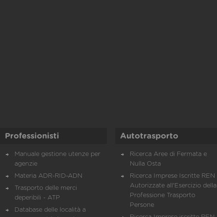
Professionisti
Autotrasporto
Manuale gestione utenze per
Ricerca Aree di Fermata e
agenzie
Nulla Osta
Materia ADR-RID-ADN
Ricerca Imprese Iscritte REN 
Autorizzate all'Esercizio della
Trasporto delle merci
Professione Trasporto
deperibili - ATP
Persone
Database delle località a