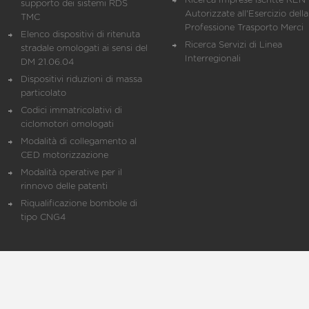
Ricerca Imprese iscritte REN 
supporto dei sistemi RDS
Autorizzate all'Esercizio della
TMC
Professione Trasporto Merci
Elenco dispositivi di ritenuta
Ricerca Servizi di Linea
stradale omologati ai sensi del
Interregionali
DM 21.06.04
Dispositivi riduzioni di massa
particolato
Codici immatricolativi di
ciclomotori omologati
Modalità di collegamento al
CED motorizzazione
Modalità operative per il
rinnovo delle patenti
Riqualificazione bombole di
tipo CNG4