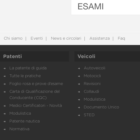
ESAMI
Chi siamo
Eventi
News e circolari
Assistenza
Faq
Patenti
Veicoli
La patente di guida
Autoveicoli
Tutte le pratiche
Motocicli
Foglio rosa e prove d’esame
Revisioni
Carta di Qualificazione del
Collaudi
Conducente (CQC)
Modulistica
Medici Certificatori - Novità
Documento Unico
Modulistica
STED
Patente nautica
Normativa