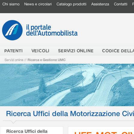
Chi siamo
News e circolari
Catalogo prodotti
Assistenza
Contatti
PATENTI
VEICOLI
SERVIZI ONLINE
CODICE DELL
Servizi online
//
Ricerca e Gestione UMC
Ricerca Uffici della Motorizzazione Civi
Ricerca Uffici della