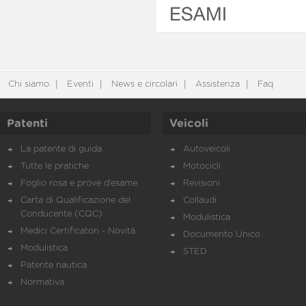
ESAMI
Chi siamo
Eventi
News e circolari
Assistenza
Faq
Patenti
Veicoli
La patente di guida
Autoveicoli
Tutte le pratiche
Motocicli
Foglio rosa e prove d’esame
Revisioni
Carta di Qualificazione del
Collaudi
Conducente (CQC)
Modulistica
Medici Certificatori - Novità
Documento Unico
Modulistica
STED
Patente nautica
Normativa