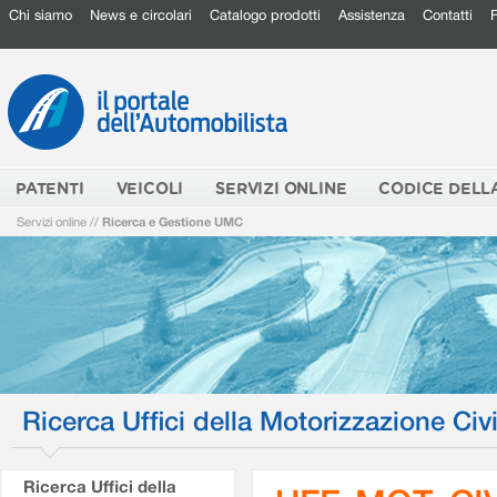
Chi siamo
News e circolari
Catalogo prodotti
Assistenza
Contatti
PATENTI
VEICOLI
SERVIZI ONLINE
CODICE DELL
Servizi online
//
Ricerca e Gestione UMC
Ricerca Uffici della Motorizzazione Civi
Ricerca Uffici della