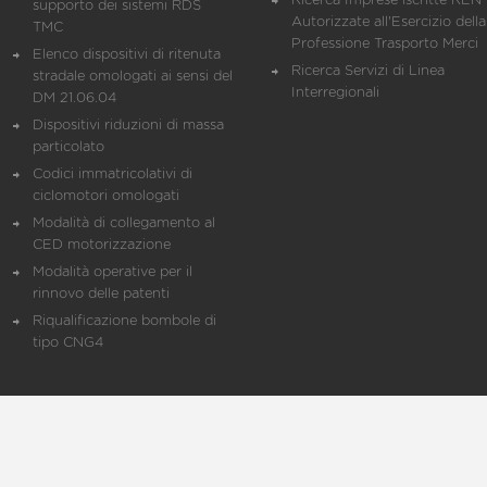
Ricerca Imprese iscritte REN 
supporto dei sistemi RDS
Autorizzate all'Esercizio della
TMC
Professione Trasporto Merci
Elenco dispositivi di ritenuta
Ricerca Servizi di Linea
stradale omologati ai sensi del
Interregionali
DM 21.06.04
Dispositivi riduzioni di massa
particolato
Codici immatricolativi di
ciclomotori omologati
Modalità di collegamento al
CED motorizzazione
Modalità operative per il
rinnovo delle patenti
Riqualificazione bombole di
tipo CNG4