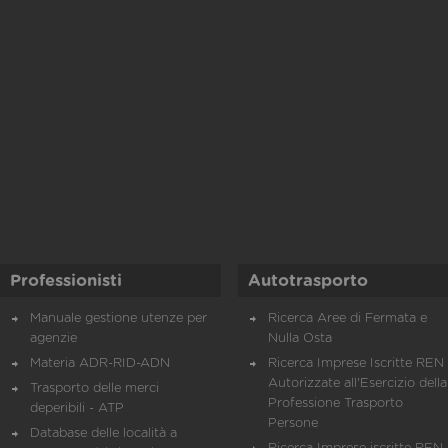
Professionisti
Autotrasporto
Manuale gestione utenze per
Ricerca Aree di Fermata e
agenzie
Nulla Osta
Materia ADR-RID-ADN
Ricerca Imprese Iscritte REN 
Autorizzate all'Esercizio della
Trasporto delle merci
Professione Trasporto
deperibili - ATP
Persone
Database delle località a