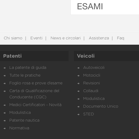
ESAMI
Chi siamo
Eventi
News e circolari
Assistenza
Faq
Patenti
Veicoli
La patente di guida
Autoveicoli
Tutte le pratiche
Motocicli
Foglio rosa e prove d’esame
Revisioni
Carta di Qualificazione del
Collaudi
Conducente (CQC)
Modulistica
Medici Certificatori - Novità
Documento Unico
Modulistica
STED
Patente nautica
Normativa