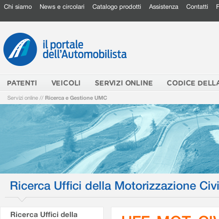
Chi siamo
News e circolari
Catalogo prodotti
Assistenza
Contatti
PATENTI
VEICOLI
SERVIZI ONLINE
CODICE DELL
Servizi online
//
Ricerca e Gestione UMC
Ricerca Uffici della Motorizzazione Civi
Ricerca Uffici della