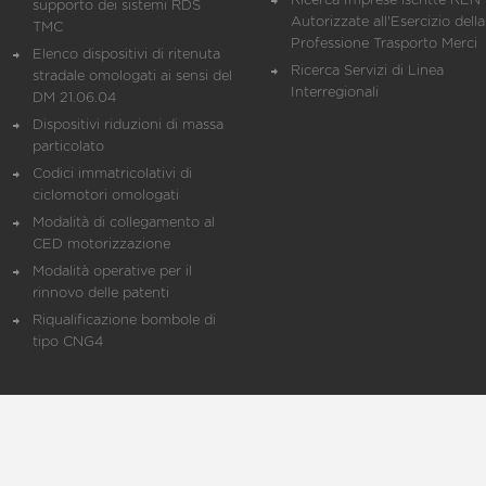
Ricerca Imprese iscritte REN 
supporto dei sistemi RDS
Autorizzate all'Esercizio della
TMC
Professione Trasporto Merci
Elenco dispositivi di ritenuta
Ricerca Servizi di Linea
stradale omologati ai sensi del
Interregionali
DM 21.06.04
Dispositivi riduzioni di massa
particolato
Codici immatricolativi di
ciclomotori omologati
Modalità di collegamento al
CED motorizzazione
Modalità operative per il
rinnovo delle patenti
Riqualificazione bombole di
tipo CNG4