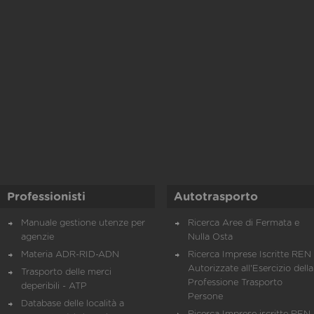
Professionisti
Autotrasporto
Manuale gestione utenze per
Ricerca Aree di Fermata e
agenzie
Nulla Osta
Materia ADR-RID-ADN
Ricerca Imprese Iscritte REN 
Autorizzate all'Esercizio della
Trasporto delle merci
Professione Trasporto
deperibili - ATP
Persone
Database delle località a