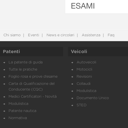
ESAMI
Chi siamo
Eventi
News e circolari
Assistenza
Faq
Patenti
Veicoli
La patente di guida
Autoveicoli
Tutte le pratiche
Motocicli
Foglio rosa e prove d’esame
Revisioni
Carta di Qualificazione del
Collaudi
Conducente (CQC)
Modulistica
Medici Certificatori - Novità
Documento Unico
Modulistica
STED
Patente nautica
Normativa