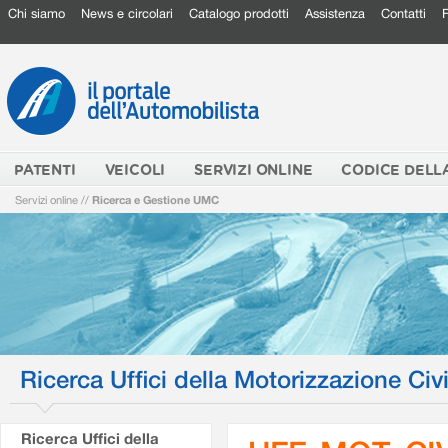
Chi siamo
News e circolari
Catalogo prodotti
Assistenza
Contatti
PATENTI
VEICOLI
SERVIZI ONLINE
CODICE DELL
Servizi online
//
Ricerca e Gestione UMC
Ricerca Uffici della Motorizzazione Civi
Ricerca Uffici della