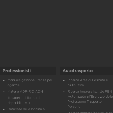
Professionisti
Autotrasporto
Manuale gestione utenze per
Ricerca Aree di Fermata e
agenzie
Nulla Osta
Materia ADR-RID-ADN
Ricerca Imprese Iscritte REN 
Autorizzate all'Esercizio della
Trasporto delle merci
Professione Trasporto
deperibili - ATP
Persone
Database delle località a