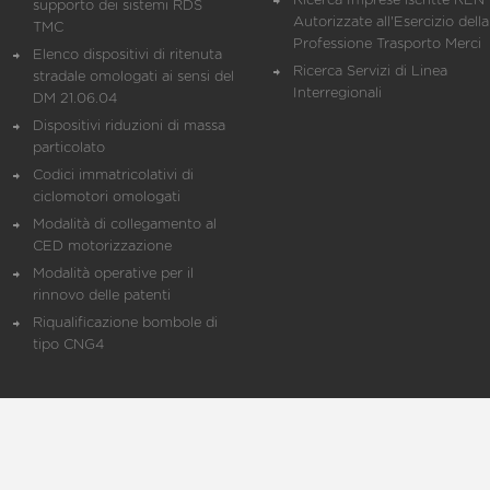
Ricerca Imprese iscritte REN 
supporto dei sistemi RDS
Autorizzate all'Esercizio della
TMC
Professione Trasporto Merci
Elenco dispositivi di ritenuta
Ricerca Servizi di Linea
stradale omologati ai sensi del
Interregionali
DM 21.06.04
Dispositivi riduzioni di massa
particolato
Codici immatricolativi di
ciclomotori omologati
Modalità di collegamento al
CED motorizzazione
Modalità operative per il
rinnovo delle patenti
Riqualificazione bombole di
tipo CNG4