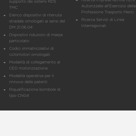
Ricerca Imprese iscritte REN 
supporto dei sistemi RDS
Autorizzate all'Esercizio della
TMC
Professione Trasporto Merci
Elenco dispositivi di ritenuta
Ricerca Servizi di Linea
stradale omologati ai sensi del
Interregionali
DM 21.06.04
Dispositivi riduzioni di massa
particolato
Codici immatricolativi di
ciclomotori omologati
Modalità di collegamento al
CED motorizzazione
Modalità operative per il
rinnovo delle patenti
Riqualificazione bombole di
tipo CNG4