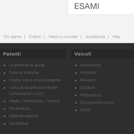
ESAMI
Chi siamo
Eventi
News e circolari
Assistenza
Faq
Patenti
Veicoli
La patente di guida
Autoveicoli
Tutte le pratiche
Motocicli
Foglio rosa e prove d’esame
Revisioni
Carta di Qualificazione del
Collaudi
Conducente (CQC)
Modulistica
Medici Certificatori - Novità
Documento Unico
Modulistica
STED
Patente nautica
Normativa