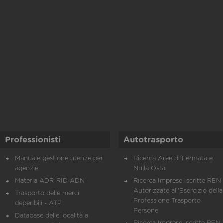
Professionisti
Autotrasporto
Manuale gestione utenze per
Ricerca Aree di Fermata e
agenzie
Nulla Osta
Materia ADR-RID-ADN
Ricerca Imprese Iscritte REN 
Autorizzate all'Esercizio della
Trasporto delle merci
Professione Trasporto
deperibili - ATP
Persone
Database delle località a