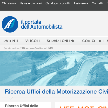
Chi siamo
News e circolari
Catalogo prodotti
Assistenza
Contatti
PATENTI
VEICOLI
SERVIZI ONLINE
CODICE DELL
Servizi online
//
Ricerca e Gestione UMC
Ricerca Uffici della Motorizzazione Civi
Ricerca Uffici della