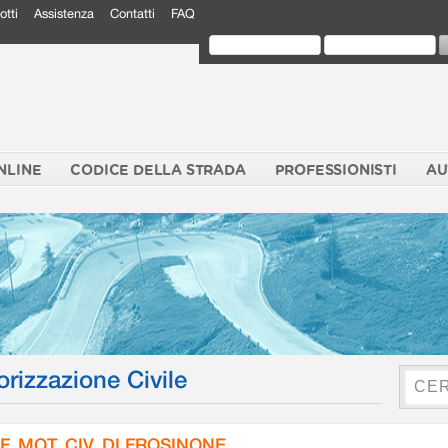
otti
Assistenza
Contatti
FAQ
NLINE
CODICE DELLA STRADA
PROFESSIONISTI
AU
orizzazione Civile
F. MOT. CIV. DI FROSINONE