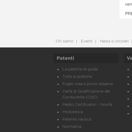
ven
PR
Chi siamo
Eventi
News e circolari
Patenti
Ve
La patente di guida
Tutte le pratiche
Foglio rosa e prove d’esame
Carta di Qualificazione del
Conducente (CQC)
Medici Certificatori - Novità
Modulistica
Patente nautica
Normativa