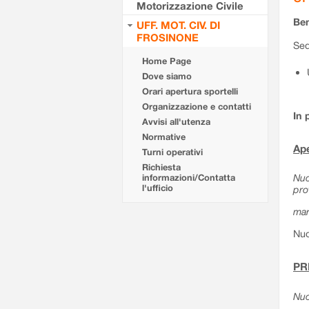
Motorizzazione Civile
Ben
UFF. MOT. CIV. DI
FROSINONE
Sed
Home Page
Dove siamo
Orari apertura sportelli
Organizzazione e contatti
In 
Avvisi all'utenza
Normative
Ape
Turni operativi
Richiesta
Nuo
informazioni/Contatta
l'ufficio
pro
mar
Nuo
PR
Nuo