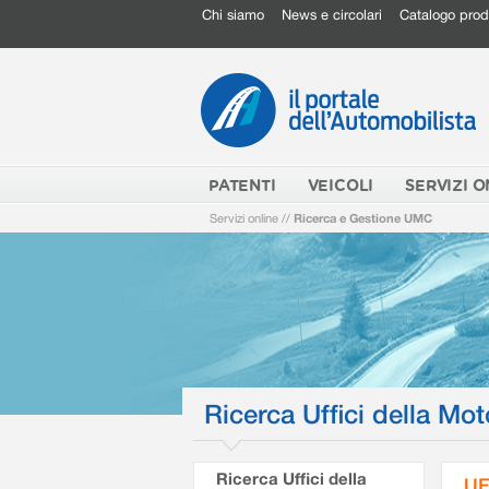
Chi siamo
News e circolari
Catalogo prod
PATENTI
VEICOLI
SERVIZI O
Servizi online
//
Ricerca e Gestione UMC
Ricerca Uffici della Mot
Ricerca Uffici della
UF