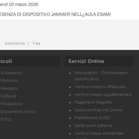
erdì 20 marzo 2026
ESENZA DI DISPOSITIVO JAMMER NELL¿AULA ESAMI
Assistenza
Faq
icoli
Servizi Online
Autoveicoli
Monopattini - Contrassegno
identificativo
Motocicli
Verifica revisioni effettuate
Revisioni
Verifica massa supplementare
Collaudi
Pagamenti PagoPA
Modulistica
Gestione Pratiche Online
Documento Unico
Piattaforma CUDE
STED
Saldo punti patente
Verifica classe ambientale