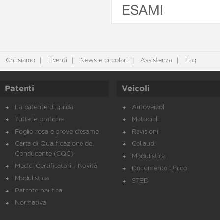
ESAMI
Chi siamo
Eventi
News e circolari
Assistenza
Faq
Patenti
Veicoli
La patente di guida
Autoveicoli
Tutte le pratiche
Motocicli
Foglio rosa e prove d’esame
Revisioni
Carta di Qualificazione del
Collaudi
Conducente (CQC)
Modulistica
Medici Certificatori - Novità
Documento Unico
Modulistica
STED
Patente nautica
Normativa