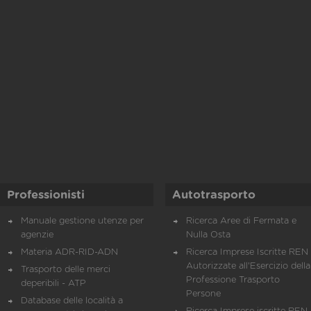
Professionisti
Autotrasporto
Manuale gestione utenze per
Ricerca Aree di Fermata e
agenzie
Nulla Osta
Materia ADR-RID-ADN
Ricerca Imprese Iscritte REN 
Autorizzate all'Esercizio della
Trasporto delle merci
Professione Trasporto
deperibili - ATP
Persone
Database delle località a