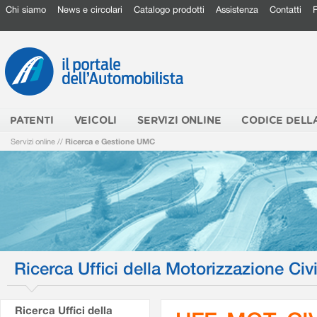
Chi siamo
News e circolari
Catalogo prodotti
Assistenza
Contatti
PATENTI
VEICOLI
SERVIZI ONLINE
CODICE DELL
Servizi online
//
Ricerca e Gestione UMC
Ricerca Uffici della Motorizzazione Civi
Ricerca Uffici della