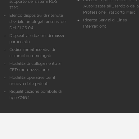
Ricerca Imprese iscritte REN 
supporto dei sistemi RDS
Autorizzate all'Esercizio della
TMC
Professione Trasporto Merci
Elenco dispositivi di ritenuta
Ricerca Servizi di Linea
stradale omologati ai sensi del
Interregionali
DM 21.06.04
Dispositivi riduzioni di massa
particolato
Codici immatricolativi di
ciclomotori omologati
Modalità di collegamento al
CED motorizzazione
Modalità operative per il
rinnovo delle patenti
Riqualificazione bombole di
tipo CNG4