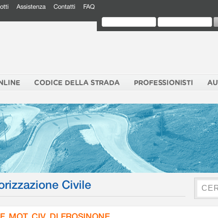
otti
Assistenza
Contatti
FAQ
NLINE
CODICE DELLA STRADA
PROFESSIONISTI
AU
orizzazione Civile
F. MOT. CIV. DI FROSINONE