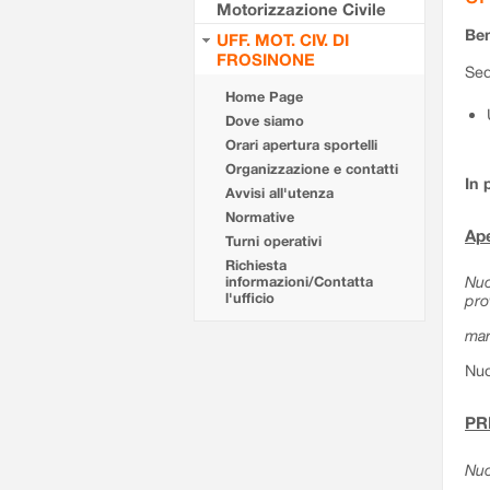
Motorizzazione Civile
Ben
UFF. MOT. CIV. DI
FROSINONE
Sed
Home Page
Dove siamo
Orari apertura sportelli
Organizzazione e contatti
In 
Avvisi all'utenza
Normative
Ape
Turni operativi
Richiesta
Nuo
informazioni/Contatta
l'ufficio
pro
mar
Nuo
PR
Nuo