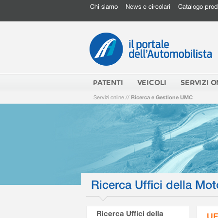
Chi siamo
News e circolari
Catalogo prod
PATENTI
VEICOLI
SERVIZI O
Servizi online
//
Ricerca e Gestione UMC
Ricerca Uffici della Mot
Ricerca Uffici della
UF