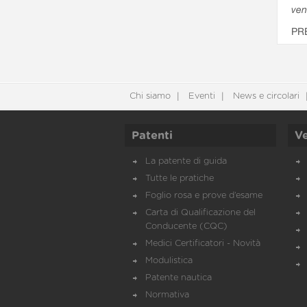
ven
PR
Chi siamo
Eventi
News e circolari
Patenti
Ve
La patente di guida
Tutte le pratiche
Foglio rosa e prove d’esame
Carta di Qualificazione del
Conducente (CQC)
Medici Certificatori - Novità
Modulistica
Patente nautica
Normativa