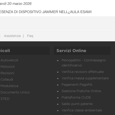
erdì 20 marzo 2026
ESENZA DI DISPOSITIVO JAMMER NELL¿AULA ESAMI
Assistenza
Faq
icoli
Servizi Online
Autoveicoli
Monopattini - Contrassegno
identificativo
Motocicli
Verifica revisioni effettuate
Revisioni
Verifica massa supplementare
Collaudi
Pagamenti PagoPA
Modulistica
Gestione Pratiche Online
Documento Unico
Piattaforma CUDE
STED
Saldo punti patente
Verifica classe ambientale