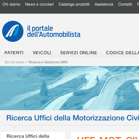
Chi siamo
News e circolari
Catalogo prodotti
Assistenza
Contatti
PATENTI
VEICOLI
SERVIZI ONLINE
CODICE DELL
Servizi online
//
Ricerca e Gestione UMC
Ricerca Uffici della Motorizzazione Civi
Ricerca Uffici della