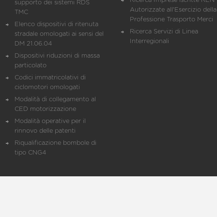
Ricerca Imprese iscritte REN 
supporto dei sistemi RDS
Autorizzate all'Esercizio della
TMC
Professione Trasporto Merci
Elenco dispositivi di ritenuta
Ricerca Servizi di Linea
stradale omologati ai sensi del
Interregionali
DM 21.06.04
Dispositivi riduzioni di massa
particolato
Codici immatricolativi di
ciclomotori omologati
Modalità di collegamento al
CED motorizzazione
Modalità operative per il
rinnovo delle patenti
Riqualificazione bombole di
tipo CNG4