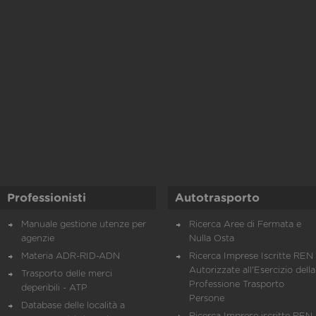
Professionisti
Autotrasporto
Manuale gestione utenze per
Ricerca Aree di Fermata e
agenzie
Nulla Osta
Materia ADR-RID-ADN
Ricerca Imprese Iscritte REN 
Autorizzate all'Esercizio della
Trasporto delle merci
Professione Trasporto
deperibili - ATP
Persone
Database delle località a