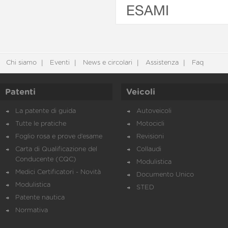
ESAMI
Chi siamo
Eventi
News e circolari
Assistenza
Faq
Patenti
Veicoli
La patente di guida
Autoveicoli
Tutte le pratiche
Motocicli
Foglio rosa e prove d’esame
Revisioni
Carta di Qualificazione del
Collaudi
Conducente (CQC)
Modulistica
Medici Certificatori - Novità
Documento Unico
Modulistica
STED
Patente nautica
Normativa