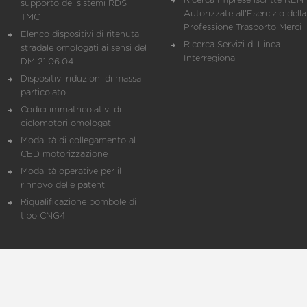
Ricerca Imprese iscritte REN 
supporto dei sistemi RDS
Autorizzate all'Esercizio della
TMC
Professione Trasporto Merci
Elenco dispositivi di ritenuta
Ricerca Servizi di Linea
stradale omologati ai sensi del
Interregionali
DM 21.06.04
Dispositivi riduzioni di massa
particolato
Codici immatricolativi di
ciclomotori omologati
Modalità di collegamento al
CED motorizzazione
Modalità operative per il
rinnovo delle patenti
Riqualificazione bombole di
tipo CNG4