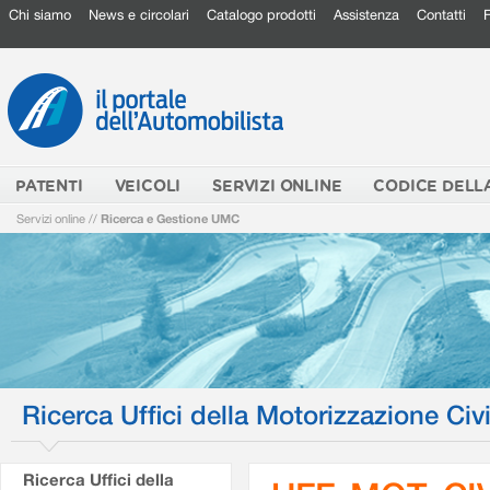
Chi siamo
News e circolari
Catalogo prodotti
Assistenza
Contatti
PATENTI
VEICOLI
SERVIZI ONLINE
CODICE DELL
Servizi online
//
Ricerca e Gestione UMC
Ricerca Uffici della Motorizzazione Civi
Ricerca Uffici della