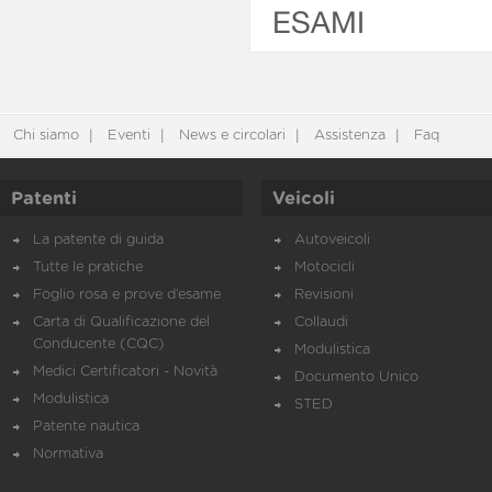
ESAMI
Chi siamo
Eventi
News e circolari
Assistenza
Faq
Patenti
Veicoli
La patente di guida
Autoveicoli
Tutte le pratiche
Motocicli
Foglio rosa e prove d’esame
Revisioni
Carta di Qualificazione del
Collaudi
Conducente (CQC)
Modulistica
Medici Certificatori - Novità
Documento Unico
Modulistica
STED
Patente nautica
Normativa