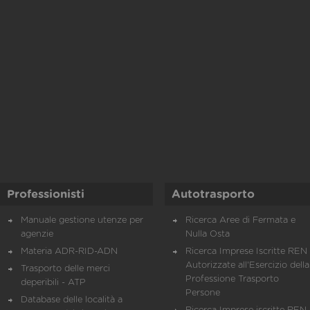
Professionisti
Autotrasporto
Manuale gestione utenze per
Ricerca Aree di Fermata e
agenzie
Nulla Osta
Materia ADR-RID-ADN
Ricerca Imprese Iscritte REN 
Autorizzate all'Esercizio della
Trasporto delle merci
Professione Trasporto
deperibili - ATP
Persone
Database delle località a