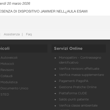
erdì 20 marzo 2026
ESENZA DI DISPOSITIVO JAMMER NELL¿AULA ESAMI
Assistenza
Faq
icoli
Servizi Online
Autoveicoli
Monopattini - Contrassegno
identificativo
Motocicli
Verifica revisioni effettuate
Revisioni
Verifica massa supplementare
Collaudi
Pagamenti PagoPA
Modulistica
Gestione Pratiche Online
Documento Unico
Piattaforma CUDE
STED
Saldo punti patente
Verifica classe ambientale