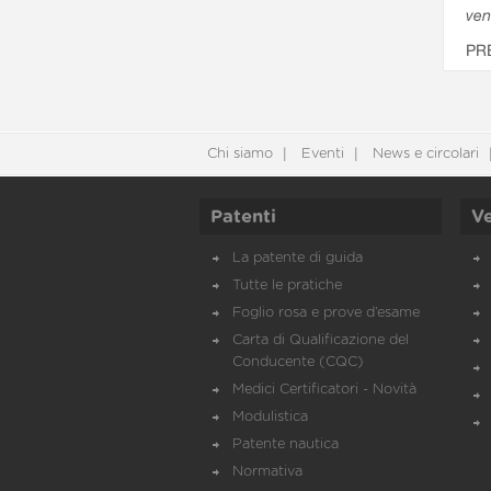
ven
PR
Chi siamo
Eventi
News e circolari
Patenti
Ve
La patente di guida
Tutte le pratiche
Foglio rosa e prove d’esame
Carta di Qualificazione del
Conducente (CQC)
Medici Certificatori - Novità
Modulistica
Patente nautica
Normativa