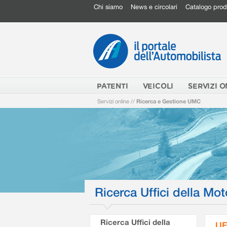
Chi siamo
News e circolari
Catalogo prod
PATENTI
VEICOLI
SERVIZI O
Servizi online
//
Ricerca e Gestione UMC
Ricerca Uffici della Mot
Ricerca Uffici della
UF