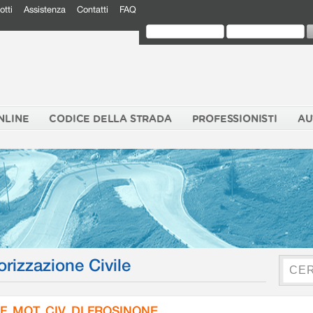
otti
Assistenza
Contatti
FAQ
NLINE
CODICE DELLA STRADA
PROFESSIONISTI
AU
orizzazione Civile
F. MOT. CIV. DI FROSINONE