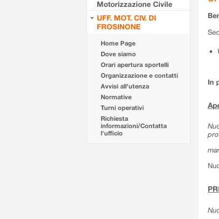
Motorizzazione Civile
Ben
UFF. MOT. CIV. DI
FROSINONE
Sed
Home Page
Dove siamo
Orari apertura sportelli
Organizzazione e contatti
In 
Avvisi all'utenza
Normative
Ape
Turni operativi
Richiesta
Nuo
informazioni/Contatta
l'ufficio
pro
mar
Nuo
PR
Nuo