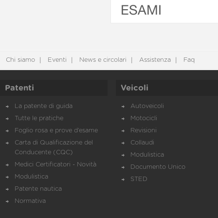
ESAMI
Chi siamo
Eventi
News e circolari
Assistenza
Faq
Patenti
Veicoli
La patente di guida
Autoveicoli
Tutte le pratiche
Motocicli
Foglio rosa e prove d’esame
Revisioni
Carta di Qualificazione del
Collaudi
Conducente (CQC)
Modulistica
Medici Certificatori - Novità
Documento Unico
Modulistica
STED
Patente nautica
Normativa