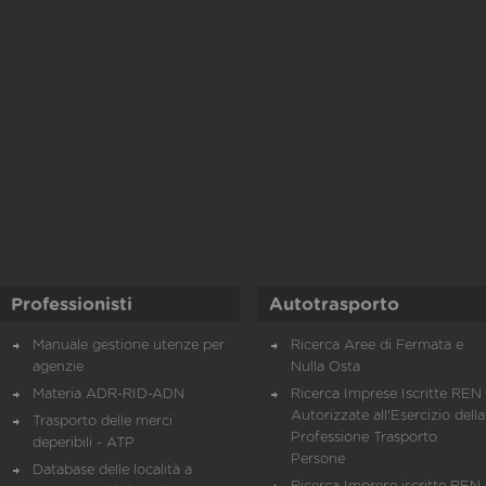
Professionisti
Autotrasporto
Manuale gestione utenze per
Ricerca Aree di Fermata e
agenzie
Nulla Osta
Materia ADR-RID-ADN
Ricerca Imprese Iscritte REN 
Autorizzate all'Esercizio della
Trasporto delle merci
Professione Trasporto
deperibili - ATP
Persone
Database delle località a