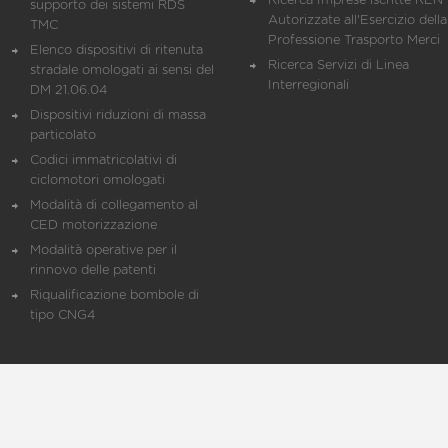
Ricerca Imprese iscritte REN 
supporto dei sistemi RDS
Autorizzate all'Esercizio della
TMC
Professione Trasporto Merci
Elenco dispositivi di ritenuta
Ricerca Servizi di Linea
stradale omologati ai sensi del
Interregionali
DM 21.06.04
Dispositivi riduzioni di massa
particolato
Codici immatricolativi di
ciclomotori omologati
Modalità di collegamento al
CED motorizzazione
Modalità operative per il
rinnovo delle patenti
Riqualificazione bombole di
tipo CNG4