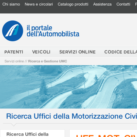
Chi siamo
News e circolari
Catalogo prodotti
Assistenza
Contatti
PATENTI
VEICOLI
SERVIZI ONLINE
CODICE DELL
Servizi online
//
Ricerca e Gestione UMC
Ricerca Uffici della Motorizzazione Civi
Ricerca Uffici della