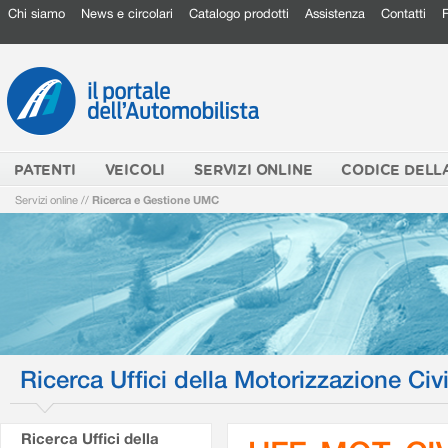
Chi siamo
News e circolari
Catalogo prodotti
Assistenza
Contatti
PATENTI
VEICOLI
SERVIZI ONLINE
CODICE DELL
Servizi online
//
Ricerca e Gestione UMC
Ricerca Uffici della Motorizzazione Civi
Ricerca Uffici della