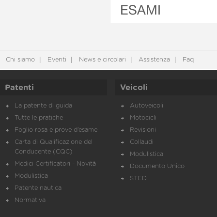
ESAMI
Chi siamo
Eventi
News e circolari
Assistenza
Faq
Patenti
Veicoli
La patente di guida
Autoveicoli
Tutte le pratiche
Motocicli
Foglio rosa e prove d’esame
Revisioni
Carta di Qualificazione del
Collaudi
Conducente (CQC)
Modulistica
Medici Certificatori - Novità
Documento Unico
Modulistica
STED
Patente nautica
Normativa