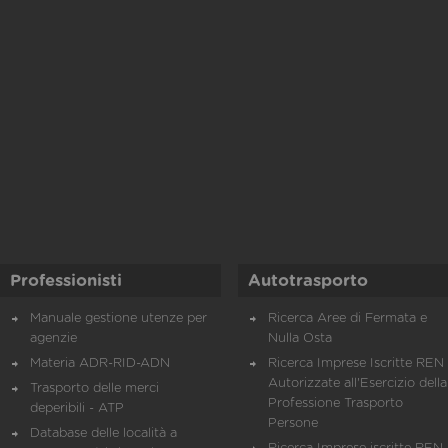
Professionisti
Autotrasporto
Manuale gestione utenze per
Ricerca Aree di Fermata e
agenzie
Nulla Osta
Materia ADR-RID-ADN
Ricerca Imprese Iscritte REN 
Autorizzate all'Esercizio della
Trasporto delle merci
Professione Trasporto
deperibili - ATP
Persone
Database delle località a