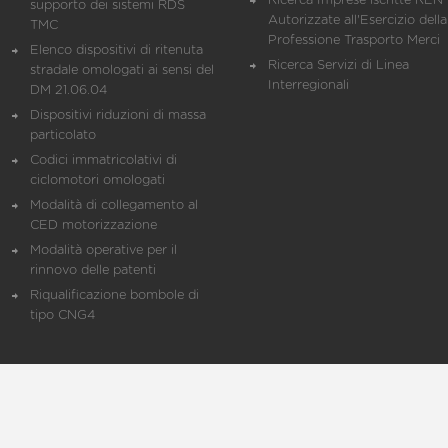
Ricerca Imprese iscritte REN 
supporto dei sistemi RDS
Autorizzate all'Esercizio della
TMC
Professione Trasporto Merci
Elenco dispositivi di ritenuta
Ricerca Servizi di Linea
stradale omologati ai sensi del
Interregionali
DM 21.06.04
Dispositivi riduzioni di massa
particolato
Codici immatricolativi di
ciclomotori omologati
Modalità di collegamento al
CED motorizzazione
Modalità operative per il
rinnovo delle patenti
Riqualificazione bombole di
tipo CNG4