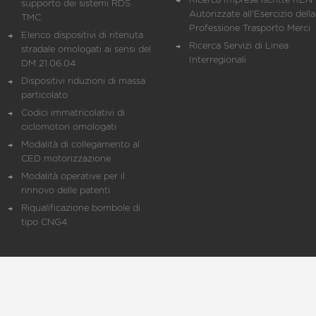
Ricerca Imprese iscritte REN 
supporto dei sistemi RDS
Autorizzate all'Esercizio della
TMC
Professione Trasporto Merci
Elenco dispositivi di ritenuta
Ricerca Servizi di Linea
stradale omologati ai sensi del
Interregionali
DM 21.06.04
Dispositivi riduzioni di massa
particolato
Codici immatricolativi di
ciclomotori omologati
Modalità di collegamento al
CED motorizzazione
Modalità operative per il
rinnovo delle patenti
Riqualificazione bombole di
tipo CNG4