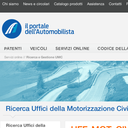
Chi siamo
News e circolari
Catalogo prodotti
Assistenza
Contatti
PATENTI
VEICOLI
SERVIZI ONLINE
CODICE DELL
Servizi online
//
Ricerca e Gestione UMC
Ricerca Uffici della Motorizzazione Civi
Ricerca Uffici della