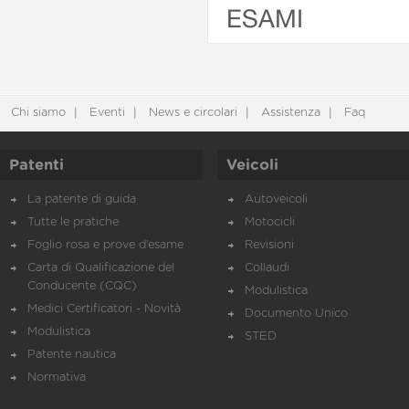
ESAMI
Chi siamo
Eventi
News e circolari
Assistenza
Faq
Patenti
Veicoli
La patente di guida
Autoveicoli
Tutte le pratiche
Motocicli
Foglio rosa e prove d’esame
Revisioni
Carta di Qualificazione del
Collaudi
Conducente (CQC)
Modulistica
Medici Certificatori - Novità
Documento Unico
Modulistica
STED
Patente nautica
Normativa