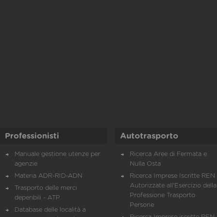
Professionisti
Autotrasporto
Manuale gestione utenze per
Ricerca Aree di Fermata e
agenzie
Nulla Osta
Materia ADR-RID-ADN
Ricerca Imprese Iscritte REN 
Autorizzate all'Esercizio della
Trasporto delle merci
Professione Trasporto
deperibili - ATP
Persone
Database delle località a