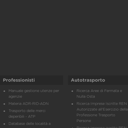
Professionisti
Autotrasporto
Manuale gestione utenze per
Ricerca Aree di Fermata e
agenzie
Nulla Osta
Materia ADR-RID-ADN
Ricerca Imprese Iscritte REN 
Autorizzate all'Esercizio della
Trasporto delle merci
Professione Trasporto
deperibili - ATP
Persone
Database delle località a