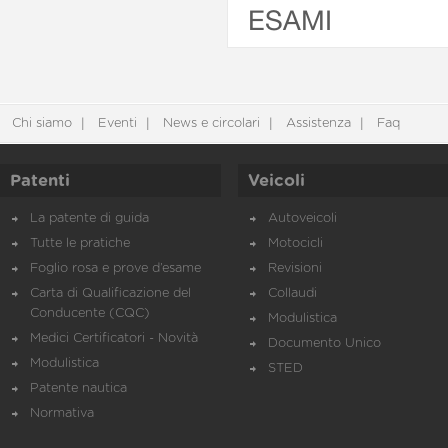
ESAMI
Chi siamo
Eventi
News e circolari
Assistenza
Faq
Patenti
Veicoli
La patente di guida
Autoveicoli
Tutte le pratiche
Motocicli
Foglio rosa e prove d’esame
Revisioni
Carta di Qualificazione del
Collaudi
Conducente (CQC)
Modulistica
Medici Certificatori - Novità
Documento Unico
Modulistica
STED
Patente nautica
Normativa