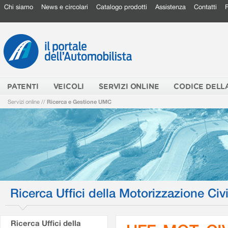
Chi siamo
News e circolari
Catalogo prodotti
Assistenza
Contatti
PATENTI
VEICOLI
SERVIZI ONLINE
CODICE DELL
Servizi online
//
Ricerca e Gestione UMC
Ricerca Uffici della Motorizzazione Civi
Ricerca Uffici della