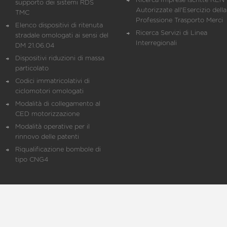
Ricerca Imprese iscritte REN 
supporto dei sistemi RDS
Autorizzate all'Esercizio della
TMC
Professione Trasporto Merci
Elenco dispositivi di ritenuta
Ricerca Servizi di Linea
stradale omologati ai sensi del
Interregionali
DM 21.06.04
Dispositivi riduzioni di massa
particolato
Codici immatricolativi di
ciclomotori omologati
Modalità di collegamento al
CED motorizzazione
Modalità operative per il
rinnovo delle patenti
Riqualificazione bombole di
tipo CNG4