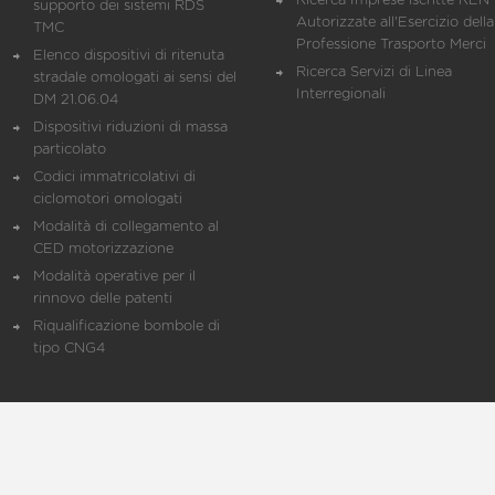
Ricerca Imprese iscritte REN 
supporto dei sistemi RDS
Autorizzate all'Esercizio della
TMC
Professione Trasporto Merci
Elenco dispositivi di ritenuta
Ricerca Servizi di Linea
stradale omologati ai sensi del
Interregionali
DM 21.06.04
Dispositivi riduzioni di massa
particolato
Codici immatricolativi di
ciclomotori omologati
Modalità di collegamento al
CED motorizzazione
Modalità operative per il
rinnovo delle patenti
Riqualificazione bombole di
tipo CNG4