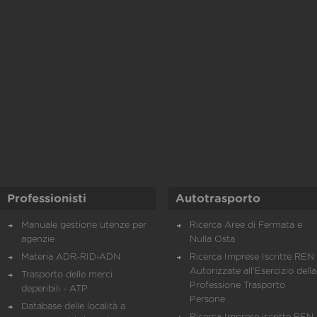
Professionisti
Autotrasporto
Manuale gestione utenze per
Ricerca Aree di Fermata e
agenzie
Nulla Osta
Materia ADR-RID-ADN
Ricerca Imprese Iscritte REN 
Autorizzate all'Esercizio della
Trasporto delle merci
Professione Trasporto
deperibili - ATP
Persone
Database delle località a