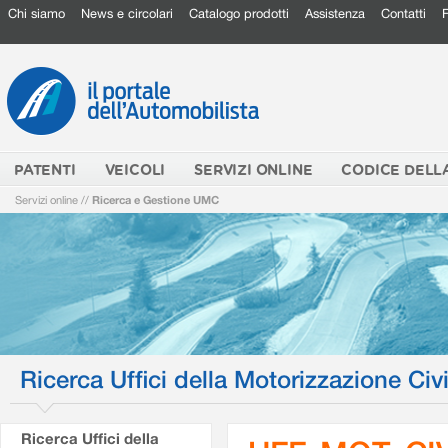
Chi siamo
News e circolari
Catalogo prodotti
Assistenza
Contatti
PATENTI
VEICOLI
SERVIZI ONLINE
CODICE DELL
Servizi online
//
Ricerca e Gestione UMC
Ricerca Uffici della Motorizzazione Civi
Ricerca Uffici della