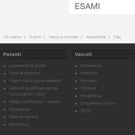
ESAMI
Chi siamo
Eventi
News e circolari
Assistenza
Faq
Patenti
Veicoli
La patente di guida
Autoveicoli
Tutte le pratiche
Motocicli
Foglio rosa e prove d’esame
Revisioni
Carta di Qualificazione del
Collaudi
Conducente (CQC)
Modulistica
Medici Certificatori - Novità
Documento Unico
Modulistica
STED
Patente nautica
Normativa