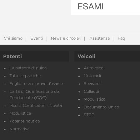
ESAMI
Chi siamo
Eventi
News e circolari
Assistenza
Faq
Patenti
Veicoli
La patente di guida
Autoveicoli
Tutte le pratiche
Motocicli
Foglio rosa e prove d’esame
Revisioni
Carta di Qualificazione del
Collaudi
Conducente (CQC)
Modulistica
Medici Certificatori - Novità
Documento Unico
Modulistica
STED
Patente nautica
Normativa