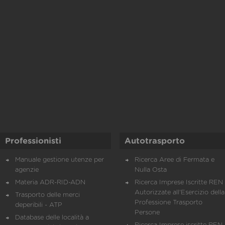
Professionisti
Autotrasporto
Manuale gestione utenze per
Ricerca Aree di Fermata e
agenzie
Nulla Osta
Materia ADR-RID-ADN
Ricerca Imprese Iscritte REN 
Autorizzate all'Esercizio della
Trasporto delle merci
Professione Trasporto
deperibili - ATP
Persone
Database delle località a