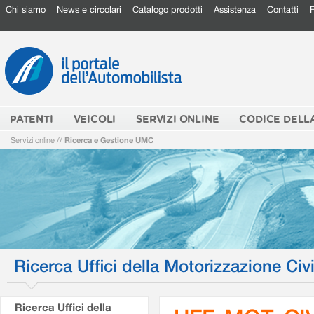
Chi siamo
News e circolari
Catalogo prodotti
Assistenza
Contatti
PATENTI
VEICOLI
SERVIZI ONLINE
CODICE DELL
Servizi online
//
Ricerca e Gestione UMC
Ricerca Uffici della Motorizzazione Civi
Ricerca Uffici della