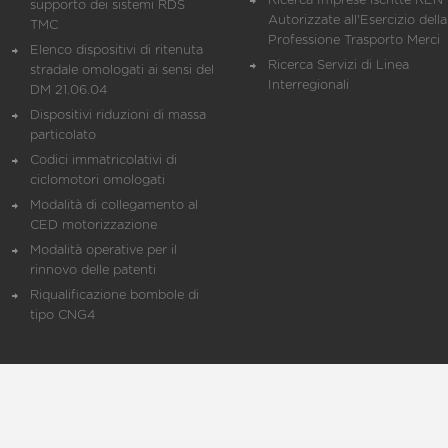
Ricerca Imprese iscritte REN 
supporto dei sistemi RDS
Autorizzate all'Esercizio della
TMC
Professione Trasporto Merci
Elenco dispositivi di ritenuta
Ricerca Servizi di Linea
stradale omologati ai sensi del
Interregionali
DM 21.06.04
Dispositivi riduzioni di massa
particolato
Codici immatricolativi di
ciclomotori omologati
Modalità di collegamento al
CED motorizzazione
Modalità operative per il
rinnovo delle patenti
Riqualificazione bombole di
tipo CNG4