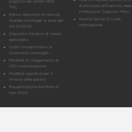
Ricerca Imprese iscritte REN 
supporto dei sistemi RDS
Autorizzate all'Esercizio della
TMC
Professione Trasporto Merci
Elenco dispositivi di ritenuta
Ricerca Servizi di Linea
stradale omologati ai sensi del
Interregionali
DM 21.06.04
Dispositivi riduzioni di massa
particolato
Codici immatricolativi di
ciclomotori omologati
Modalità di collegamento al
CED motorizzazione
Modalità operative per il
rinnovo delle patenti
Riqualificazione bombole di
tipo CNG4