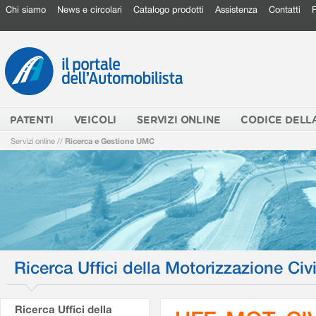
Chi siamo
News e circolari
Catalogo prodotti
Assistenza
Contatti
PATENTI
VEICOLI
SERVIZI ONLINE
CODICE DELL
Servizi online
//
Ricerca e Gestione UMC
Ricerca Uffici della Motorizzazione Civi
Ricerca Uffici della