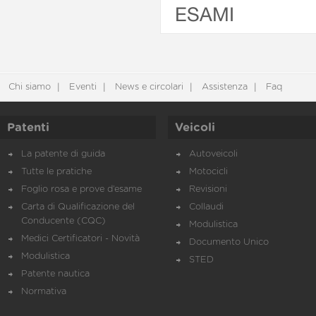
ESAMI
Chi siamo
Eventi
News e circolari
Assistenza
Faq
Patenti
Veicoli
La patente di guida
Autoveicoli
Tutte le pratiche
Motocicli
Foglio rosa e prove d’esame
Revisioni
Carta di Qualificazione del
Collaudi
Conducente (CQC)
Modulistica
Medici Certificatori - Novità
Documento Unico
Modulistica
STED
Patente nautica
Normativa