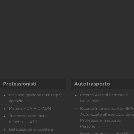
Professionisti
Autotrasporto
Manuale gestione utenze per
Ricerca Aree di Fermata e
agenzie
Nulla Osta
Materia ADR-RID-ADN
Ricerca Imprese Iscritte REN 
Autorizzate all'Esercizio della
Trasporto delle merci
Professione Trasporto
deperibili - ATP
Persone
Database delle località a