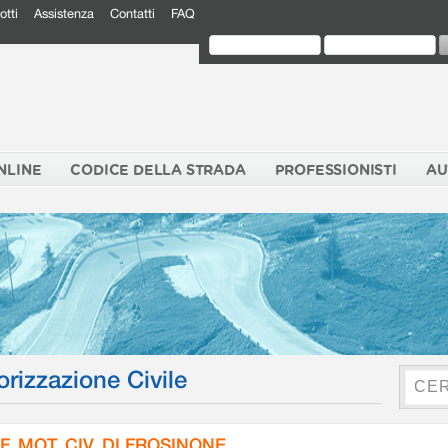
otti
Assistenza
Contatti
FAQ
NLINE
CODICE DELLA STRADA
PROFESSIONISTI
AU
orizzazione Civile
F. MOT. CIV. DI FROSINONE