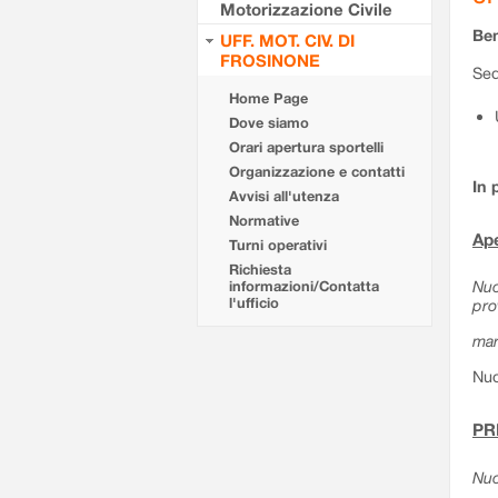
Motorizzazione Civile
Ben
UFF. MOT. CIV. DI
FROSINONE
Sed
Home Page
Dove siamo
Orari apertura sportelli
Organizzazione e contatti
In 
Avvisi all'utenza
Normative
Ape
Turni operativi
Richiesta
Nuo
informazioni/Contatta
l'ufficio
pro
mar
Nuo
PR
Nuo