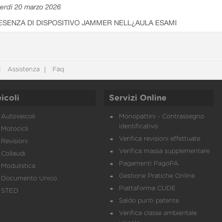
erdì 20 marzo 2026
ESENZA DI DISPOSITIVO JAMMER NELL¿AULA ESAMI
Assistenza
Faq
icoli
Servizi Online
Autoveicoli
Monopattini - Contrassegno
identificativo
Motocicli
Verifica revisioni effettuate
Revisioni
Verifica massa supplementare
Collaudi
Pagamenti PagoPA
Modulistica
Gestione Pratiche Online
Documento Unico
Piattaforma CUDE
STED
Saldo punti patente
Verifica classe ambientale