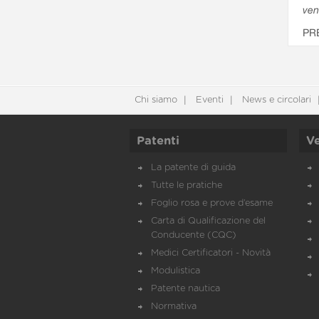
ven
PR
Chi siamo
Eventi
News e circolari
Patenti
Ve
La patente di guida
Tutte le pratiche
Foglio rosa e prove d’esame
Carta di Qualificazione del
Conducente (CQC)
Medici Certificatori - Novità
Modulistica
Patente nautica
Normativa