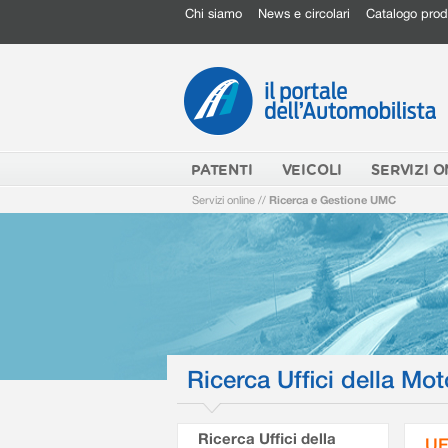
Chi siamo
News e circolari
Catalogo prod
PATENTI
VEICOLI
SERVIZI O
Servizi online
//
Ricerca e Gestione UMC
Ricerca Uffici della Mot
Ricerca Uffici della
UF