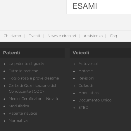
ESAMI
Chi siamo
Eventi
News e circolari
Assistenza
Faq
Patenti
Veicoli
La patente di guida
Autoveicoli
Tutte le pratiche
Motocicli
Foglio rosa e prove d’esame
Revisioni
Carta di Qualificazione del
Collaudi
Conducente (CQC)
Modulistica
Medici Certificatori - Novità
Documento Unico
Modulistica
STED
Patente nautica
Normativa