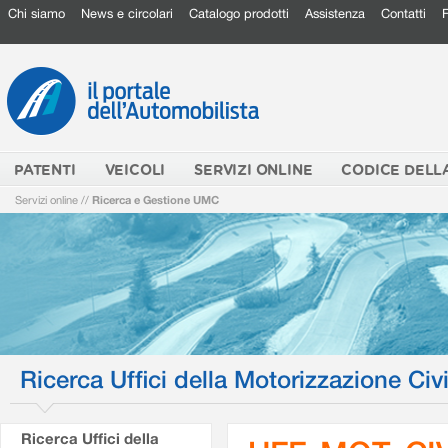
Chi siamo
News e circolari
Catalogo prodotti
Assistenza
Contatti
PATENTI
VEICOLI
SERVIZI ONLINE
CODICE DELL
Servizi online
//
Ricerca e Gestione UMC
Ricerca Uffici della Motorizzazione Civi
Ricerca Uffici della