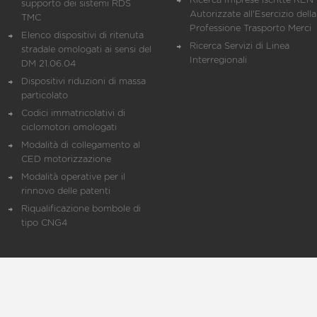
Ricerca Imprese iscritte REN 
supporto dei sistemi RDS
Autorizzate all'Esercizio della
TMC
Professione Trasporto Merci
Elenco dispositivi di ritenuta
Ricerca Servizi di Linea
stradale omologati ai sensi del
Interregionali
DM 21.06.04
Dispositivi riduzioni di massa
particolato
Codici immatricolativi di
ciclomotori omologati
Modalità di collegamento al
CED motorizzazione
Modalità operative per il
rinnovo delle patenti
Riqualificazione bombole di
tipo CNG4