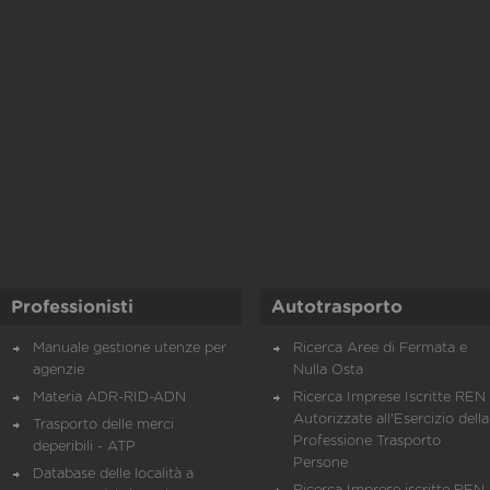
Professionisti
Autotrasporto
Manuale gestione utenze per
Ricerca Aree di Fermata e
agenzie
Nulla Osta
Materia ADR-RID-ADN
Ricerca Imprese Iscritte REN 
Autorizzate all'Esercizio della
Trasporto delle merci
Professione Trasporto
deperibili - ATP
Persone
Database delle località a