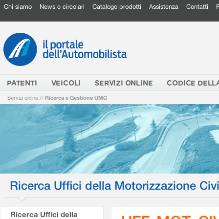
Chi siamo
News e circolari
Catalogo prodotti
Assistenza
Contatti
PATENTI
VEICOLI
SERVIZI ONLINE
CODICE DELL
Servizi online
//
Ricerca e Gestione UMC
Ricerca Uffici della Motorizzazione Civi
Ricerca Uffici della