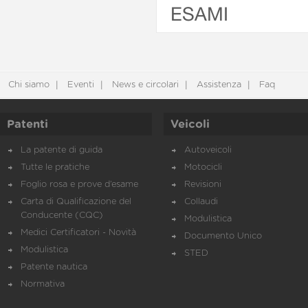
ESAMI
Chi siamo
Eventi
News e circolari
Assistenza
Faq
Patenti
Veicoli
La patente di guida
Autoveicoli
Tutte le pratiche
Motocicli
Foglio rosa e prove d’esame
Revisioni
Carta di Qualificazione del
Collaudi
Conducente (CQC)
Modulistica
Medici Certificatori - Novità
Documento Unico
Modulistica
STED
Patente nautica
Normativa