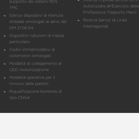
Ricerca Imprese iscritte REN 
supporto dei sistemi RDS
Autorizzate all'Esercizio della
TMC
Professione Trasporto Merci
Elenco dispositivi di ritenuta
Ricerca Servizi di Linea
stradale omologati ai sensi del
Interregionali
DM 21.06.04
Dispositivi riduzioni di massa
particolato
Codici immatricolativi di
ciclomotori omologati
Modalità di collegamento al
CED motorizzazione
Modalità operative per il
rinnovo delle patenti
Riqualificazione bombole di
tipo CNG4