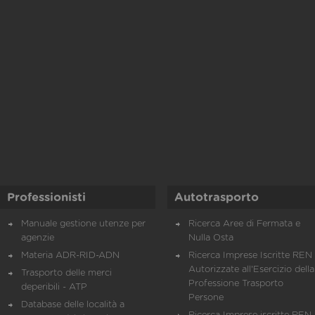
Professionisti
Autotrasporto
Manuale gestione utenze per
Ricerca Aree di Fermata e
agenzie
Nulla Osta
Materia ADR-RID-ADN
Ricerca Imprese Iscritte REN 
Autorizzate all'Esercizio della
Trasporto delle merci
Professione Trasporto
deperibili - ATP
Persone
Database delle località a