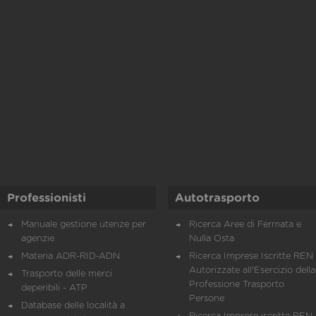
Professionisti
Autotrasporto
Manuale gestione utenze per
Ricerca Aree di Fermata e
agenzie
Nulla Osta
Materia ADR-RID-ADN
Ricerca Imprese Iscritte REN 
Autorizzate all'Esercizio della
Trasporto delle merci
Professione Trasporto
deperibili - ATP
Persone
Database delle località a