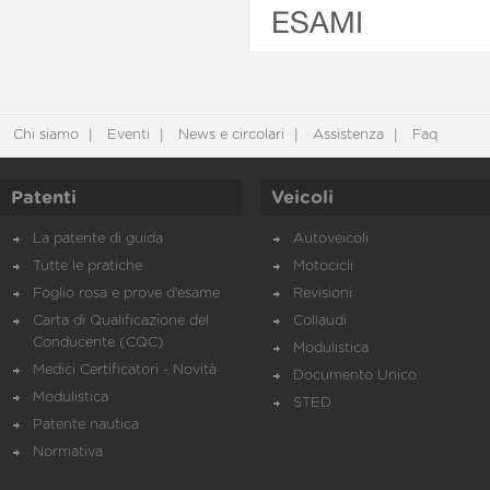
ESAMI
Chi siamo
Eventi
News e circolari
Assistenza
Faq
Patenti
Veicoli
La patente di guida
Autoveicoli
Tutte le pratiche
Motocicli
Foglio rosa e prove d’esame
Revisioni
Carta di Qualificazione del
Collaudi
Conducente (CQC)
Modulistica
Medici Certificatori - Novità
Documento Unico
Modulistica
STED
Patente nautica
Normativa