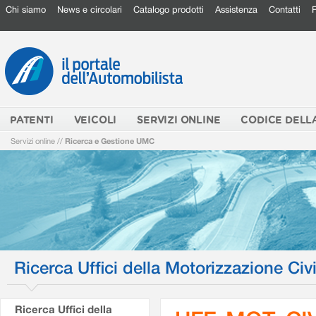
Chi siamo
News e circolari
Catalogo prodotti
Assistenza
Contatti
PATENTI
VEICOLI
SERVIZI ONLINE
CODICE DELL
Servizi online
//
Ricerca e Gestione UMC
Ricerca Uffici della Motorizzazione Civi
Ricerca Uffici della