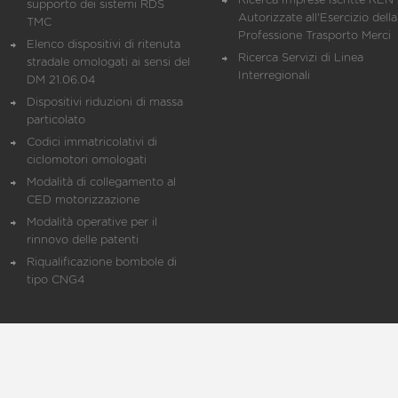
Ricerca Imprese iscritte REN 
supporto dei sistemi RDS
Autorizzate all'Esercizio della
TMC
Professione Trasporto Merci
Elenco dispositivi di ritenuta
Ricerca Servizi di Linea
stradale omologati ai sensi del
Interregionali
DM 21.06.04
Dispositivi riduzioni di massa
particolato
Codici immatricolativi di
ciclomotori omologati
Modalità di collegamento al
CED motorizzazione
Modalità operative per il
rinnovo delle patenti
Riqualificazione bombole di
tipo CNG4