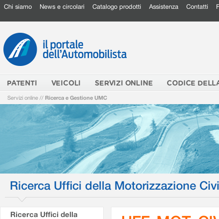
Chi siamo
News e circolari
Catalogo prodotti
Assistenza
Contatti
PATENTI
VEICOLI
SERVIZI ONLINE
CODICE DELL
Servizi online
//
Ricerca e Gestione UMC
Ricerca Uffici della Motorizzazione Civi
Ricerca Uffici della