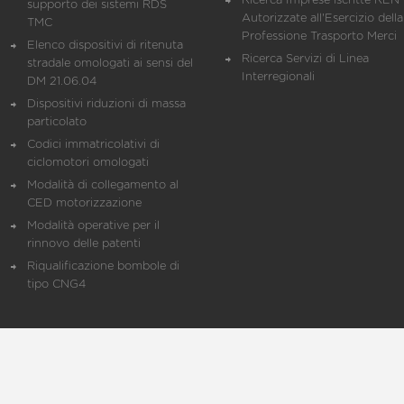
Ricerca Imprese iscritte REN 
supporto dei sistemi RDS
Autorizzate all'Esercizio della
TMC
Professione Trasporto Merci
Elenco dispositivi di ritenuta
Ricerca Servizi di Linea
stradale omologati ai sensi del
Interregionali
DM 21.06.04
Dispositivi riduzioni di massa
particolato
Codici immatricolativi di
ciclomotori omologati
Modalità di collegamento al
CED motorizzazione
Modalità operative per il
rinnovo delle patenti
Riqualificazione bombole di
tipo CNG4