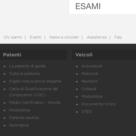
ESAMI
Chi siamo
Eventi
News e circolari
Assistenza
Faq
Patenti
Veicoli
La patente di guida
Autoveicoli
Tutte le pratiche
Motocicli
Foglio rosa e prove d’esame
Revisioni
Carta di Qualificazione del
Collaudi
Conducente (CQC)
Modulistica
Medici Certificatori - Novità
Documento Unico
Modulistica
STED
Patente nautica
Normativa