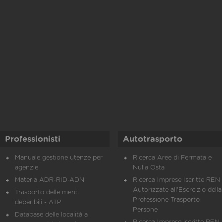
Professionisti
Autotrasporto
Manuale gestione utenze per
Ricerca Aree di Fermata e
agenzie
Nulla Osta
Materia ADR-RID-ADN
Ricerca Imprese Iscritte REN 
Autorizzate all'Esercizio della
Trasporto delle merci
Professione Trasporto
deperibili - ATP
Persone
Database delle località a