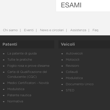
ESAMI
Chi siamo
Eventi
News e circolari
Assistenza
Faq
Patenti
Veicoli
La patente di guida
Autoveicoli
Tutte le pratiche
Motocicli
Foglio rosa e prove d’esame
Revisioni
Carta di Qualificazione del
Collaudi
Conducente (CQC)
Modulistica
Medici Certificatori - Novità
Documento Unico
Modulistica
STED
Patente nautica
Normativa