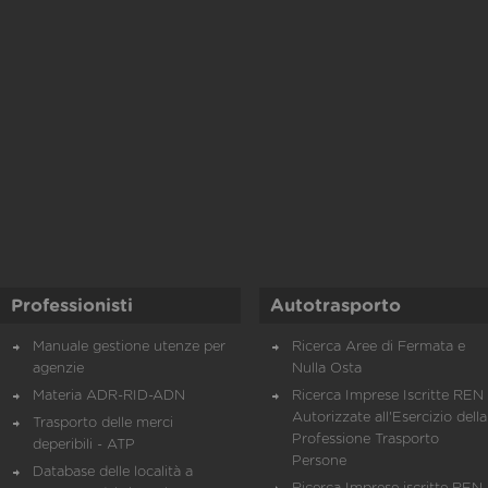
Professionisti
Autotrasporto
Manuale gestione utenze per
Ricerca Aree di Fermata e
agenzie
Nulla Osta
Materia ADR-RID-ADN
Ricerca Imprese Iscritte REN 
Autorizzate all'Esercizio della
Trasporto delle merci
Professione Trasporto
deperibili - ATP
Persone
Database delle località a