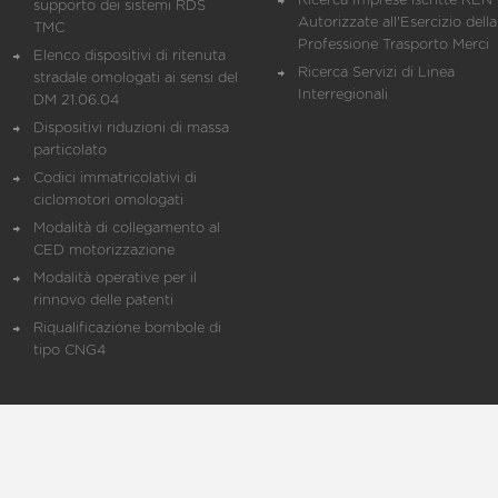
Ricerca Imprese iscritte REN 
supporto dei sistemi RDS
Autorizzate all'Esercizio della
TMC
Professione Trasporto Merci
Elenco dispositivi di ritenuta
Ricerca Servizi di Linea
stradale omologati ai sensi del
Interregionali
DM 21.06.04
Dispositivi riduzioni di massa
particolato
Codici immatricolativi di
ciclomotori omologati
Modalità di collegamento al
CED motorizzazione
Modalità operative per il
rinnovo delle patenti
Riqualificazione bombole di
tipo CNG4