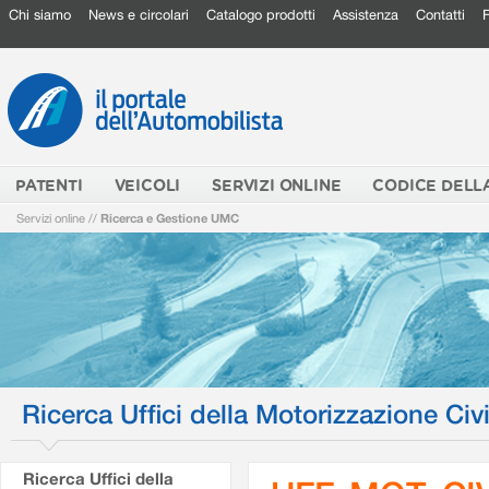
Chi siamo
News e circolari
Catalogo prodotti
Assistenza
Contatti
PATENTI
VEICOLI
SERVIZI ONLINE
CODICE DELL
Servizi online
//
Ricerca e Gestione UMC
Ricerca Uffici della Motorizzazione Civi
Ricerca Uffici della