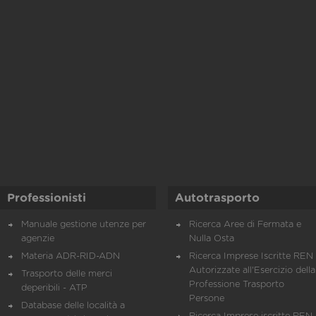
Professionisti
Autotrasporto
Manuale gestione utenze per
Ricerca Aree di Fermata e
agenzie
Nulla Osta
Materia ADR-RID-ADN
Ricerca Imprese Iscritte REN 
Autorizzate all'Esercizio della
Trasporto delle merci
Professione Trasporto
deperibili - ATP
Persone
Database delle località a