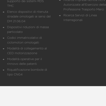
Ricerca Imprese iscritte REN 
supporto dei sistemi RDS
Autorizzate all'Esercizio della
TMC
Professione Trasporto Merci
Elenco dispositivi di ritenuta
Ricerca Servizi di Linea
stradale omologati ai sensi del
Interregionali
DM 21.06.04
Dispositivi riduzioni di massa
particolato
Codici immatricolativi di
ciclomotori omologati
Modalità di collegamento al
CED motorizzazione
Modalità operative per il
rinnovo delle patenti
Riqualificazione bombole di
tipo CNG4