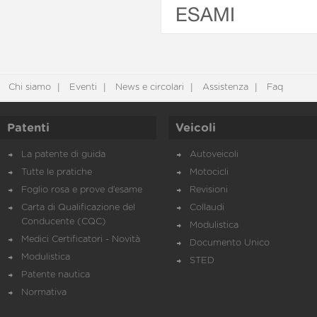
ESAMI
Chi siamo
Eventi
News e circolari
Assistenza
Faq
Patenti
Veicoli
La patente di guida
Autoveicoli
Tutte le pratiche
Motocicli
Foglio rosa e prove d’esame
Revisioni
Carta di Qualificazione del
Collaudi
Conducente (CQC)
Modulistica
Medici Certificatori - Novità
Documento Unico
Modulistica
STED
Patente nautica
Normativa