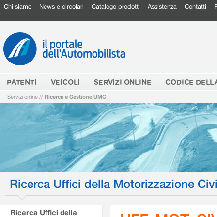
Chi siamo
News e circolari
Catalogo prodotti
Assistenza
Contatti
PATENTI
VEICOLI
SERVIZI ONLINE
CODICE DELL
Servizi online
//
Ricerca e Gestione UMC
Ricerca Uffici della Motorizzazione Civi
Ricerca Uffici della