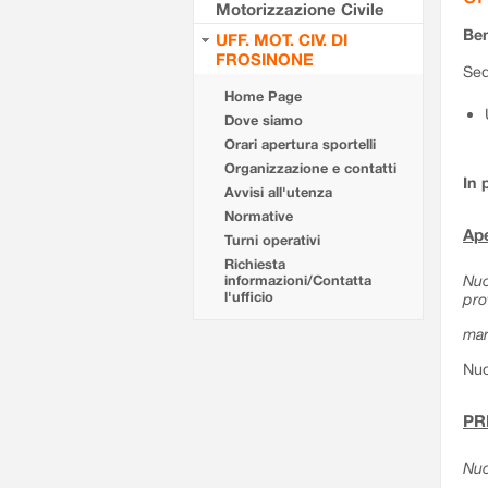
Motorizzazione Civile
Ben
UFF. MOT. CIV. DI
FROSINONE
Sed
Home Page
Dove siamo
Orari apertura sportelli
Organizzazione e contatti
In 
Avvisi all'utenza
Normative
Ape
Turni operativi
Richiesta
Nuo
informazioni/Contatta
l'ufficio
pro
mar
Nuo
PR
Nuo