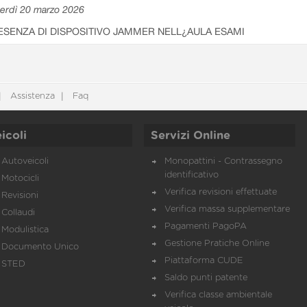
erdì 20 marzo 2026
ESENZA DI DISPOSITIVO JAMMER NELL¿AULA ESAMI
Assistenza
Faq
icoli
Servizi Online
Autoveicoli
Monopattini - Contrassegno
identificativo
Motocicli
Verifica revisioni effettuate
Revisioni
Verifica massa supplementare
Collaudi
Pagamenti PagoPA
Modulistica
Gestione Pratiche Online
Documento Unico
Piattaforma CUDE
STED
Saldo punti patente
Verifica classe ambientale