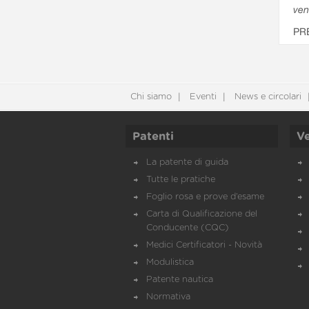
ven
PR
Chi siamo
Eventi
News e circolari
Patenti
Ve
La patente di guida
Tutte le pratiche
Foglio rosa e prove d’esame
Carta di Qualificazione del
Conducente (CQC)
Medici Certificatori - Novità
Modulistica
Patente nautica
Normativa