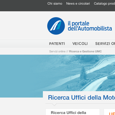
Chi siamo
News e circolari
Catalogo prod
PATENTI
VEICOLI
SERVIZI O
Servizi online
//
Ricerca e Gestione UMC
Ricerca Uffici della Mot
Ricerca Uffici della
UF