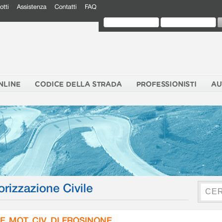
otti
Assistenza
Contatti
FAQ
NLINE
CODICE DELLA STRADA
PROFESSIONISTI
AU
orizzazione Civile
F. MOT. CIV. DI FROSINONE