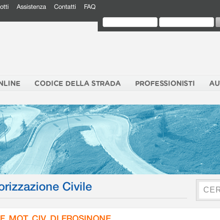
otti
Assistenza
Contatti
FAQ
NLINE
CODICE DELLA STRADA
PROFESSIONISTI
AU
orizzazione Civile
F. MOT. CIV. DI FROSINONE