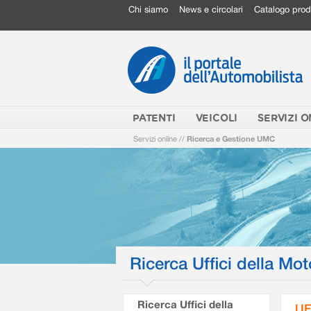
Chi siamo
News e circolari
Catalogo prod
PATENTI
VEICOLI
SERVIZI O
Servizi online
//
Ricerca e Gestione UMC
Ricerca Uffici della Mot
Ricerca Uffici della
UF