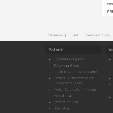
ven
PR
Chi siamo
Eventi
News e circolari
Patenti
Ve
La patente di guida
Tutte le pratiche
Foglio rosa e prove d’esame
Carta di Qualificazione del
Conducente (CQC)
Medici Certificatori - Novità
Modulistica
Patente nautica
Normativa