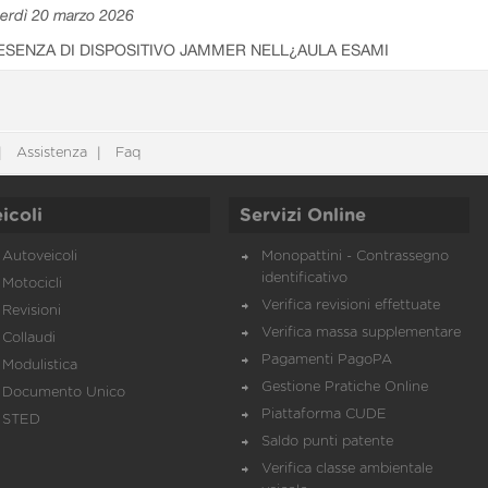
erdì 20 marzo 2026
ESENZA DI DISPOSITIVO JAMMER NELL¿AULA ESAMI
Assistenza
Faq
icoli
Servizi Online
Autoveicoli
Monopattini - Contrassegno
identificativo
Motocicli
Verifica revisioni effettuate
Revisioni
Verifica massa supplementare
Collaudi
Pagamenti PagoPA
Modulistica
Gestione Pratiche Online
Documento Unico
Piattaforma CUDE
STED
Saldo punti patente
Verifica classe ambientale