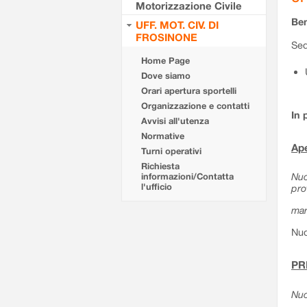
Motorizzazione Civile
Ben
UFF. MOT. CIV. DI
FROSINONE
Sed
Home Page
Dove siamo
Orari apertura sportelli
Organizzazione e contatti
In 
Avvisi all'utenza
Normative
Ape
Turni operativi
Richiesta
Nuo
informazioni/Contatta
l'ufficio
pro
mar
Nuo
PR
Nuo