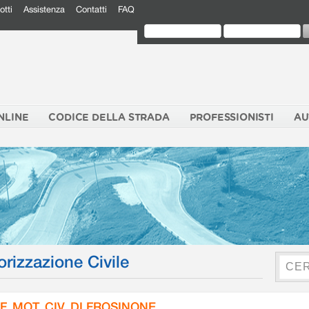
otti
Assistenza
Contatti
FAQ
NLINE
CODICE DELLA STRADA
PROFESSIONISTI
AU
orizzazione Civile
F. MOT. CIV. DI FROSINONE