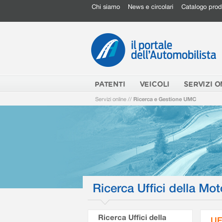
Chi siamo
News e circolari
Catalogo prod
PATENTI
VEICOLI
SERVIZI O
Servizi online
//
Ricerca e Gestione UMC
Ricerca Uffici della Mot
Ricerca Uffici della
UF