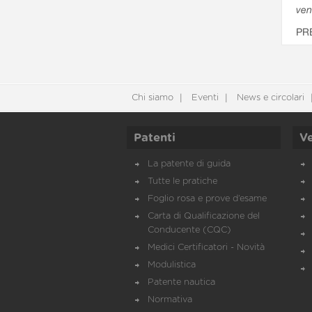
ven
PR
Chi siamo
Eventi
News e circolari
Patenti
Ve
La patente di guida
Tutte le pratiche
Foglio rosa e prove d’esame
Carta di Qualificazione del
Conducente (CQC)
Medici Certificatori - Novità
Modulistica
Patente nautica
Normativa