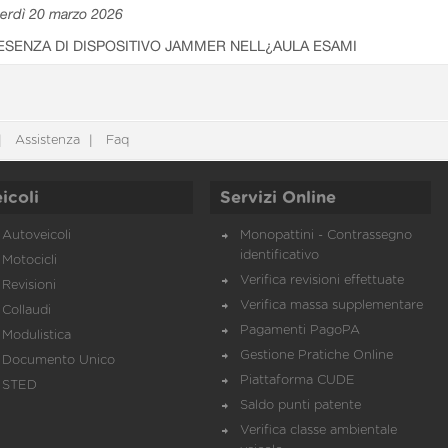
erdì 20 marzo 2026
ESENZA DI DISPOSITIVO JAMMER NELL¿AULA ESAMI
Assistenza
Faq
icoli
Servizi Online
Autoveicoli
Monopattini - Contrassegno
identificativo
Motocicli
Verifica revisioni effettuate
Revisioni
Verifica massa supplementare
Collaudi
Pagamenti PagoPA
Modulistica
Gestione Pratiche Online
Documento Unico
Piattaforma CUDE
STED
Saldo punti patente
Verifica classe ambientale