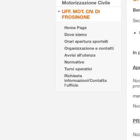
Motorizzazione Civile
Ben
UFF. MOT. CIV. DI
FROSINONE
Sed
Home Page
Dove siamo
Orari apertura sportelli
Organizzazione e contatti
In 
Avvisi all'utenza
Normative
Ape
Turni operativi
Richiesta
Nuo
informazioni/Contatta
l'ufficio
pro
mar
Nuo
PR
Nuo