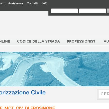
otti
Assistenza
Contatti
FAQ
NLINE
CODICE DELLA STRADA
PROFESSIONISTI
AU
orizzazione Civile
F. MOT. CIV. DI FROSINONE