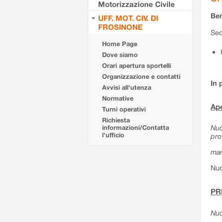
Motorizzazione Civile
Ben
UFF. MOT. CIV. DI
FROSINONE
Sed
Home Page
Dove siamo
Orari apertura sportelli
Organizzazione e contatti
In 
Avvisi all'utenza
Normative
Ape
Turni operativi
Richiesta
Nuo
informazioni/Contatta
l'ufficio
pro
mar
Nuo
PR
Nuo