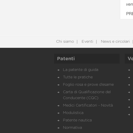
ven
PR
Chi siamo
Eventi
News e circolari
Patenti
Ve
La patente di guida
Tutte le pratiche
Foglio rosa e prove d’esame
Carta di Qualificazione del
Conducente (CQC)
Medici Certificatori - Novità
Modulistica
Patente nautica
Normativa