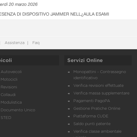
erdì 20 marzo 2026
ESENZA DI DISPOSITIVO JAMMER NELL¿AULA ESAMI
Assistenza
Faq
icoli
Servizi Online
Autoveicoli
Monopattini - Contrassegno
identificativo
Motocicli
Verifica revisioni effettuate
Revisioni
Verifica massa supplementare
Collaudi
Pagamenti PagoPA
Modulistica
Gestione Pratiche Online
Documento Unico
Piattaforma CUDE
STED
Saldo punti patente
Verifica classe ambientale