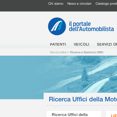
Chi siamo
News e circolari
Catalogo prod
PATENTI
VEICOLI
SERVIZI O
Servizi online
//
Ricerca e Gestione UMC
Ricerca Uffici della Mot
Ricerca Uffici della
UF