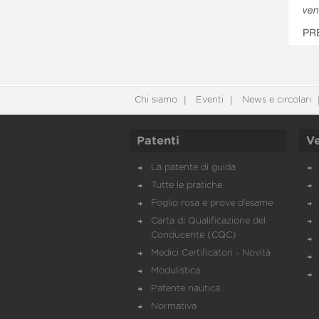
ven
PR
Chi siamo
Eventi
News e circolari
Patenti
Ve
La patente di guida
Tutte le pratiche
Foglio rosa e prove d’esame
Carta di Qualificazione del
Conducente (CQC)
Medici Certificatori - Novità
Modulistica
Patente nautica
Normativa