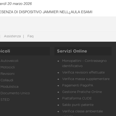
erdì 20 marzo 2026
ESENZA DI DISPOSITIVO JAMMER NELL¿AULA ESAMI
Assistenza
Faq
icoli
Servizi Online
Autoveicoli
Monopattini - Contrassegno
identificativo
Motocicli
Verifica revisioni effettuate
Revisioni
Verifica massa supplementare
Collaudi
Pagamenti PagoPA
Modulistica
Gestione Pratiche Online
Documento Unico
Piattaforma CUDE
STED
Saldo punti patente
Verifica classe ambientale