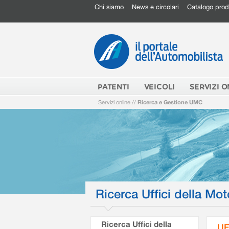
Chi siamo
News e circolari
Catalogo prod
PATENTI
VEICOLI
SERVIZI O
Servizi online
//
Ricerca e Gestione UMC
Ricerca Uffici della Mot
Ricerca Uffici della
UF