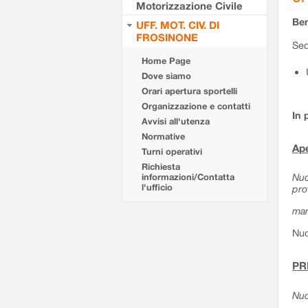
Motorizzazione Civile
Ben
UFF. MOT. CIV. DI
FROSINONE
Sed
Home Page
Dove siamo
Orari apertura sportelli
Organizzazione e contatti
In 
Avvisi all'utenza
Normative
Ape
Turni operativi
Richiesta
Nuo
informazioni/Contatta
l'ufficio
pro
mar
Nuo
PR
Nuo