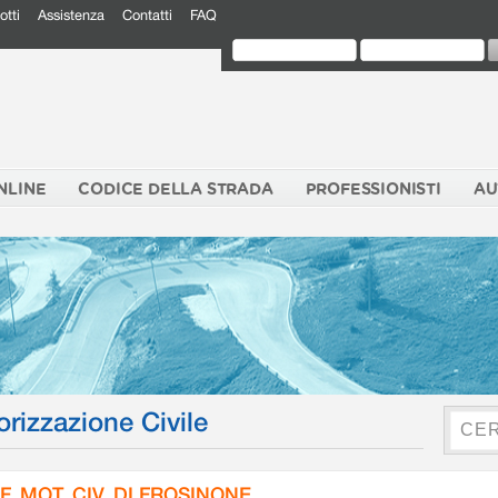
otti
Assistenza
Contatti
FAQ
NLINE
CODICE DELLA STRADA
PROFESSIONISTI
AU
orizzazione Civile
F. MOT. CIV. DI FROSINONE