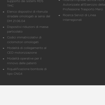
Ricerca Imprese iscritte REN 
supporto dei sistemi RDS
Autorizzate all'Esercizio della
TMC
Professione Trasporto Merci
Elenco dispositivi di ritenuta
Ricerca Servizi di Linea
stradale omologati ai sensi del
Interregionali
DM 21.06.04
Dispositivi riduzioni di massa
particolato
Codici immatricolativi di
ciclomotori omologati
Modalità di collegamento al
CED motorizzazione
Modalità operative per il
rinnovo delle patenti
Riqualificazione bombole di
tipo CNG4