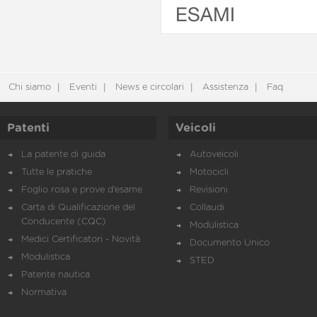
ESAMI
Chi siamo
Eventi
News e circolari
Assistenza
Faq
Patenti
Veicoli
La patente di guida
Autoveicoli
Tutte le pratiche
Motocicli
Foglio rosa e prove d’esame
Revisioni
Carta di Qualificazione del
Collaudi
Conducente (CQC)
Modulistica
Medici Certificatori - Novità
Documento Unico
Modulistica
STED
Patente nautica
Normativa