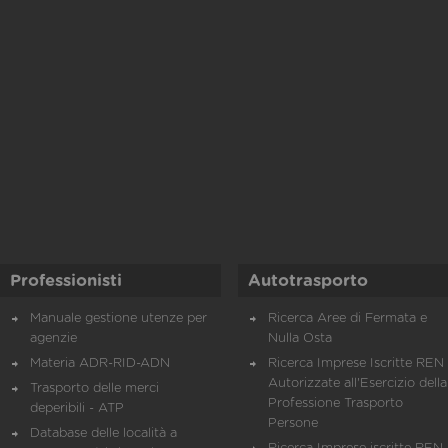
Professionisti
Autotrasporto
Manuale gestione utenze per
Ricerca Aree di Fermata e
agenzie
Nulla Osta
Materia ADR-RID-ADN
Ricerca Imprese Iscritte REN 
Autorizzate all'Esercizio della
Trasporto delle merci
Professione Trasporto
deperibili - ATP
Persone
Database delle località a