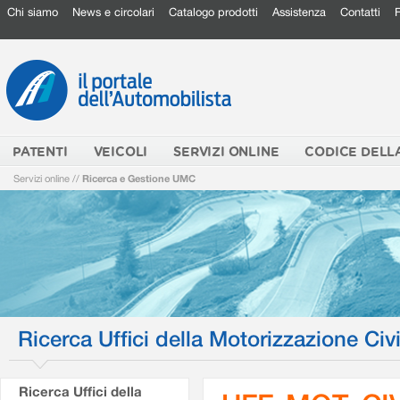
Chi siamo
News e circolari
Catalogo prodotti
Assistenza
Contatti
PATENTI
VEICOLI
SERVIZI ONLINE
CODICE DELL
Servizi online
//
Ricerca e Gestione UMC
Ricerca Uffici della Motorizzazione Civi
Ricerca Uffici della