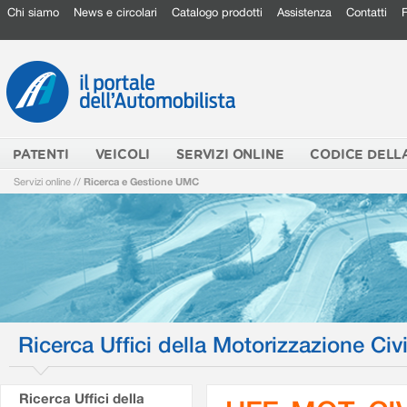
Chi siamo
News e circolari
Catalogo prodotti
Assistenza
Contatti
PATENTI
VEICOLI
SERVIZI ONLINE
CODICE DELL
Servizi online
//
Ricerca e Gestione UMC
Ricerca Uffici della Motorizzazione Civi
Ricerca Uffici della