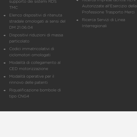
Ricerca Imprese iscritte REN 
supporto dei sistemi RDS
Autorizzate all'Esercizio della
TMC
Professione Trasporto Merci
Elenco dispositivi di ritenuta
Ricerca Servizi di Linea
stradale omologati ai sensi del
Interregionali
DM 21.06.04
Dispositivi riduzioni di massa
particolato
Codici immatricolativi di
ciclomotori omologati
Modalità di collegamento al
CED motorizzazione
Modalità operative per il
rinnovo delle patenti
Riqualificazione bombole di
tipo CNG4