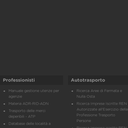
Professionisti
Autotrasporto
Manuale gestione utenze per
Ricerca Aree di Fermata e
agenzie
Nulla Osta
Materia ADR-RID-ADN
Ricerca Imprese Iscritte REN 
Autorizzate all'Esercizio della
Trasporto delle merci
Professione Trasporto
deperibili - ATP
Persone
Database delle località a