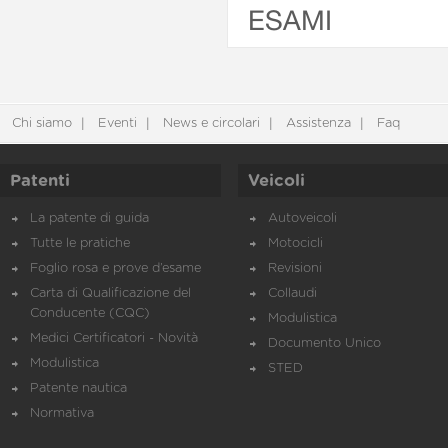
ESAMI
Chi siamo
Eventi
News e circolari
Assistenza
Faq
Patenti
Veicoli
La patente di guida
Autoveicoli
Tutte le pratiche
Motocicli
Foglio rosa e prove d’esame
Revisioni
Carta di Qualificazione del
Collaudi
Conducente (CQC)
Modulistica
Medici Certificatori - Novità
Documento Unico
Modulistica
STED
Patente nautica
Normativa