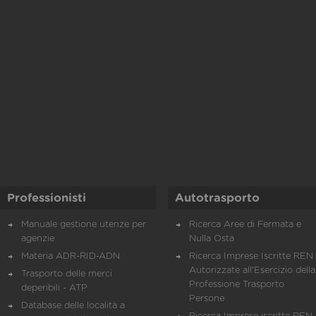
Professionisti
Autotrasporto
Manuale gestione utenze per
Ricerca Aree di Fermata e
agenzie
Nulla Osta
Materia ADR-RID-ADN
Ricerca Imprese Iscritte REN 
Autorizzate all'Esercizio della
Trasporto delle merci
Professione Trasporto
deperibili - ATP
Persone
Database delle località a