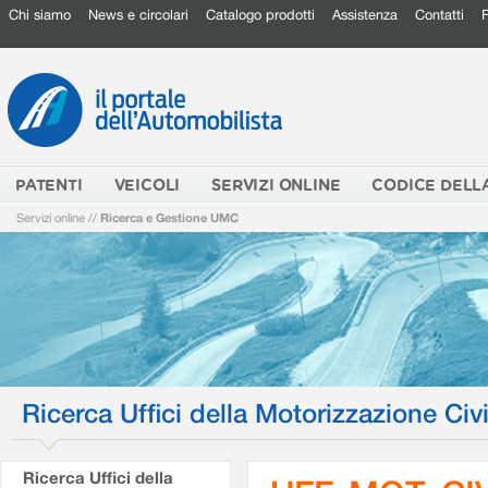
Chi siamo
News e circolari
Catalogo prodotti
Assistenza
Contatti
PATENTI
VEICOLI
SERVIZI ONLINE
CODICE DELL
Servizi online
//
Ricerca e Gestione UMC
Ricerca Uffici della Motorizzazione Civi
Ricerca Uffici della