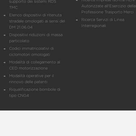
Ricerca Imprese iscritte REN 
supporto dei sistemi RDS
Autorizzate all'Esercizio della
TMC
Professione Trasporto Merci
Elenco dispositivi di ritenuta
Ricerca Servizi di Linea
stradale omologati ai sensi del
Interregionali
DM 21.06.04
Dispositivi riduzioni di massa
particolato
Codici immatricolativi di
ciclomotori omologati
Modalità di collegamento al
CED motorizzazione
Modalità operative per il
rinnovo delle patenti
Riqualificazione bombole di
tipo CNG4