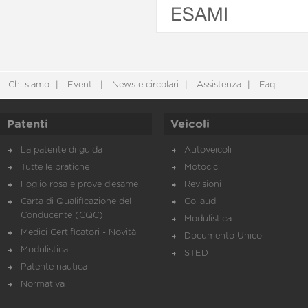
ESAMI
Chi siamo
Eventi
News e circolari
Assistenza
Faq
Patenti
Veicoli
La patente di guida
Autoveicoli
Tutte le pratiche
Motocicli
Foglio rosa e prove d’esame
Revisioni
Carta di Qualificazione del
Collaudi
Conducente (CQC)
Modulistica
Medici Certificatori - Novità
Documento Unico
Modulistica
STED
Patente nautica
Normativa