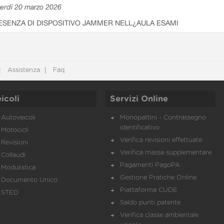
erdì 20 marzo 2026
ESENZA DI DISPOSITIVO JAMMER NELL¿AULA ESAMI
Assistenza
Faq
icoli
Servizi Online
Autoveicoli
Monopattini - Contrassegno
identificativo
Motocicli
Verifica revisioni effettuate
Revisioni
Verifica massa supplementare
Collaudi
Pagamenti PagoPA
Modulistica
Gestione Pratiche Online
Documento Unico
Piattaforma CUDE
STED
Saldo punti patente
Verifica classe ambientale