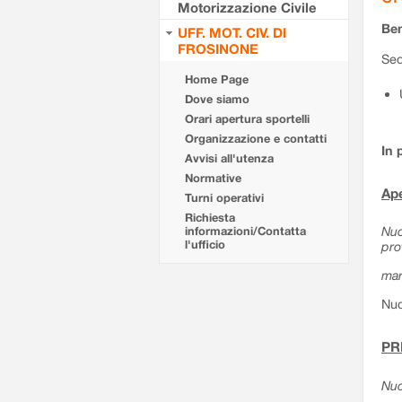
Motorizzazione Civile
Ben
UFF. MOT. CIV. DI
FROSINONE
Sed
Home Page
Dove siamo
Orari apertura sportelli
Organizzazione e contatti
In 
Avvisi all'utenza
Normative
Ape
Turni operativi
Richiesta
Nuo
informazioni/Contatta
l'ufficio
pro
mar
Nuo
PR
Nuo