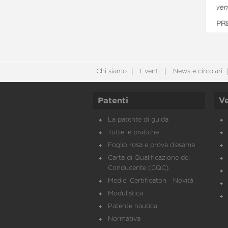
ven
PR
Chi siamo
Eventi
News e circolari
Patenti
Ve
La patente di guida
Tutte le pratiche
Foglio rosa e prove d’esame
Carta di Qualificazione del
Conducente (CQC)
Medici Certificatori - Novità
Modulistica
Patente nautica
Normativa