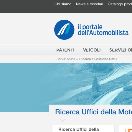
Chi siamo
News e circolari
Catalogo prod
PATENTI
VEICOLI
SERVIZI O
Servizi online
//
Ricerca e Gestione UMC
Ricerca Uffici della Mot
Ricerca Uffici della
UF