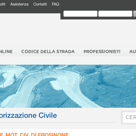
otti
Assistenza
Contatti
FAQ
NLINE
CODICE DELLA STRADA
PROFESSIONISTI
AU
orizzazione Civile
F. MOT. CIV. DI FROSINONE