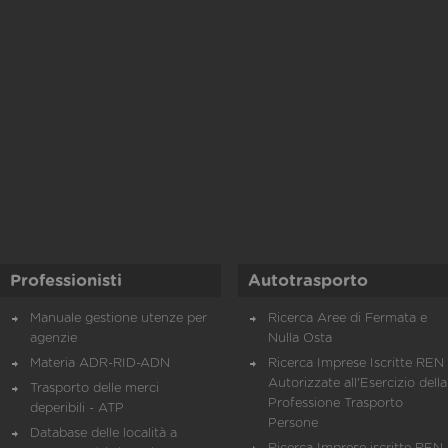
Professionisti
Autotrasporto
Manuale gestione utenze per
Ricerca Aree di Fermata e
agenzie
Nulla Osta
Materia ADR-RID-ADN
Ricerca Imprese Iscritte REN 
Autorizzate all'Esercizio della
Trasporto delle merci
Professione Trasporto
deperibili - ATP
Persone
Database delle località a