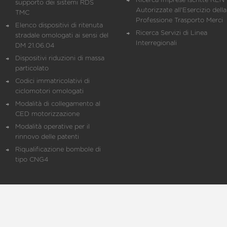
Ricerca Imprese iscritte REN 
supporto dei sistemi RDS
Autorizzate all'Esercizio della
TMC
Professione Trasporto Merci
Elenco dispositivi di ritenuta
Ricerca Servizi di Linea
stradale omologati ai sensi del
Interregionali
DM 21.06.04
Dispositivi riduzioni di massa
particolato
Codici immatricolativi di
ciclomotori omologati
Modalità di collegamento al
CED motorizzazione
Modalità operative per il
rinnovo delle patenti
Riqualificazione bombole di
tipo CNG4