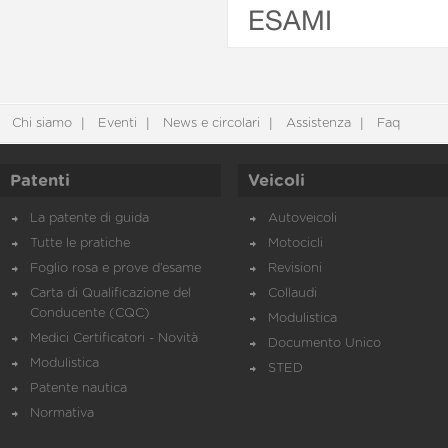
ESAMI
Chi siamo
Eventi
News e circolari
Assistenza
Faq
Patenti
Veicoli
La patente di guida
Autoveicoli
Tutte le pratiche
Motocicli
Foglio rosa e prove d’esame
Revisioni
Carta di Qualificazione del
Collaudi
Conducente (CQC)
Modulistica
Medici Certificatori - Novità
Documento Unico
Modulistica
STED
Patente nautica
Normativa