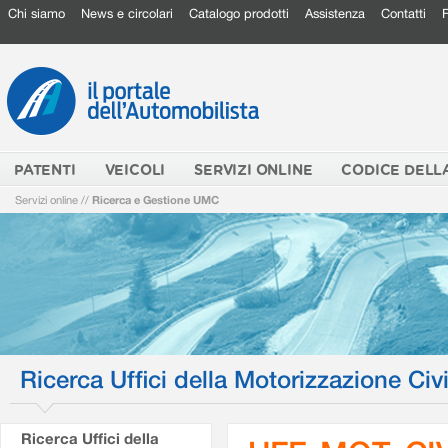
Chi siamo
News e circolari
Catalogo prodotti
Assistenza
Contatti
PATENTI
VEICOLI
SERVIZI ONLINE
CODICE DELL
Servizi online
//
Ricerca e Gestione UMC
Ricerca Uffici della Motorizzazione Civi
Ricerca Uffici della