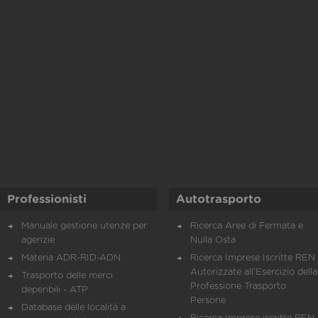
Professionisti
Autotrasporto
Manuale gestione utenze per
Ricerca Aree di Fermata e
agenzie
Nulla Osta
Materia ADR-RID-ADN
Ricerca Imprese Iscritte REN 
Autorizzate all'Esercizio della
Trasporto delle merci
Professione Trasporto
deperibili - ATP
Persone
Database delle località a