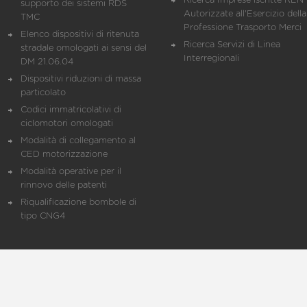
Ricerca Imprese iscritte REN 
supporto dei sistemi RDS
Autorizzate all'Esercizio della
TMC
Professione Trasporto Merci
Elenco dispositivi di ritenuta
Ricerca Servizi di Linea
stradale omologati ai sensi del
Interregionali
DM 21.06.04
Dispositivi riduzioni di massa
particolato
Codici immatricolativi di
ciclomotori omologati
Modalità di collegamento al
CED motorizzazione
Modalità operative per il
rinnovo delle patenti
Riqualificazione bombole di
tipo CNG4