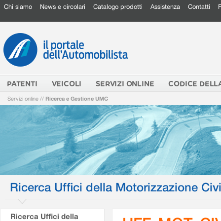
Chi siamo
News e circolari
Catalogo prodotti
Assistenza
Contatti
PATENTI
VEICOLI
SERVIZI ONLINE
CODICE DELL
Servizi online
//
Ricerca e Gestione UMC
Ricerca Uffici della Motorizzazione Civi
Ricerca Uffici della