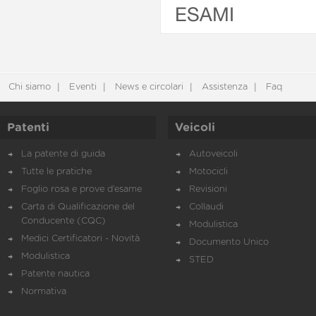
ESAMI
Chi siamo
Eventi
News e circolari
Assistenza
Faq
Patenti
Veicoli
La patente di guida
Autoveicoli
Tutte le pratiche
Motocicli
Foglio rosa e prove d’esame
Revisioni
Carta di Qualificazione del
Collaudi
Conducente (CQC)
Modulistica
Medici Certificatori - Novità
Documento Unico
Modulistica
STED
Patente nautica
Normativa