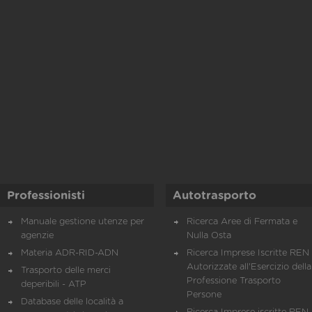
Professionisti
Autotrasporto
Manuale gestione utenze per
Ricerca Aree di Fermata e
agenzie
Nulla Osta
Materia ADR-RID-ADN
Ricerca Imprese Iscritte REN 
Autorizzate all'Esercizio della
Trasporto delle merci
Professione Trasporto
deperibili - ATP
Persone
Database delle località a