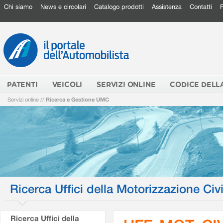
Chi siamo
News e circolari
Catalogo prodotti
Assistenza
Contatti
PATENTI
VEICOLI
SERVIZI ONLINE
CODICE DELL
Servizi online
//
Ricerca e Gestione UMC
Ricerca Uffici della Motorizzazione Civi
Ricerca Uffici della