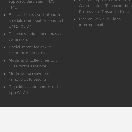
Ricerca Imprese iscritte REN 
supporto dei sistemi RDS
Autorizzate all'Esercizio della
TMC
Professione Trasporto Merci
Elenco dispositivi di ritenuta
Ricerca Servizi di Linea
stradale omologati ai sensi del
Interregionali
DM 21.06.04
Dispositivi riduzioni di massa
particolato
Codici immatricolativi di
ciclomotori omologati
Modalità di collegamento al
CED motorizzazione
Modalità operative per il
rinnovo delle patenti
Riqualificazione bombole di
tipo CNG4