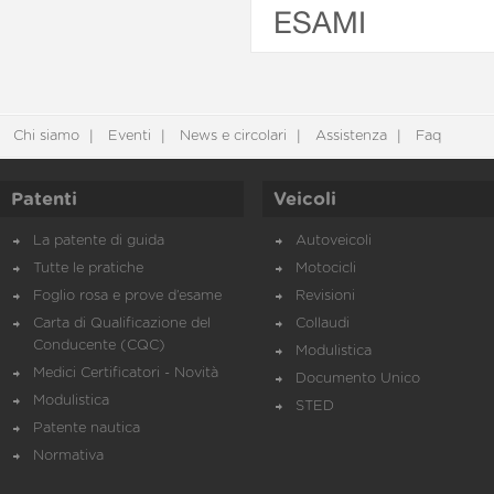
ESAMI
Chi siamo
Eventi
News e circolari
Assistenza
Faq
Patenti
Veicoli
La patente di guida
Autoveicoli
Tutte le pratiche
Motocicli
Foglio rosa e prove d’esame
Revisioni
Carta di Qualificazione del
Collaudi
Conducente (CQC)
Modulistica
Medici Certificatori - Novità
Documento Unico
Modulistica
STED
Patente nautica
Normativa