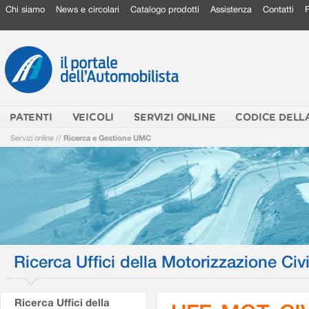
Chi siamo
News e circolari
Catalogo prodotti
Assistenza
Contatti
PATENTI
VEICOLI
SERVIZI ONLINE
CODICE DELL
Servizi online
//
Ricerca e Gestione UMC
Ricerca Uffici della Motorizzazione Civi
Ricerca Uffici della