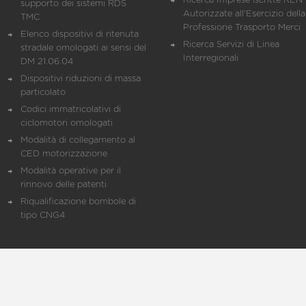
Ricerca Imprese iscritte REN 
supporto dei sistemi RDS
Autorizzate all'Esercizio della
TMC
Professione Trasporto Merci
Elenco dispositivi di ritenuta
Ricerca Servizi di Linea
stradale omologati ai sensi del
Interregionali
DM 21.06.04
Dispositivi riduzioni di massa
particolato
Codici immatricolativi di
ciclomotori omologati
Modalità di collegamento al
CED motorizzazione
Modalità operative per il
rinnovo delle patenti
Riqualificazione bombole di
tipo CNG4