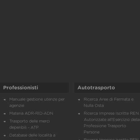
Professionisti
Autotrasporto
Manuale gestione utenze per
Ricerca Aree di Fermata e
agenzie
Nulla Osta
Materia ADR-RID-ADN
Ricerca Imprese Iscritte REN 
Autorizzate all'Esercizio della
Trasporto delle merci
Professione Trasporto
deperibili - ATP
Persone
Database delle località a