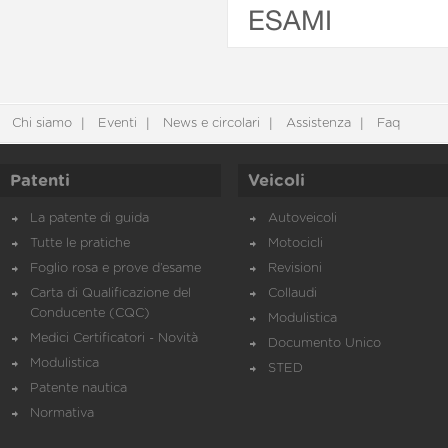
ESAMI
Chi siamo
Eventi
News e circolari
Assistenza
Faq
Patenti
Veicoli
La patente di guida
Autoveicoli
Tutte le pratiche
Motocicli
Foglio rosa e prove d’esame
Revisioni
Carta di Qualificazione del
Collaudi
Conducente (CQC)
Modulistica
Medici Certificatori - Novità
Documento Unico
Modulistica
STED
Patente nautica
Normativa