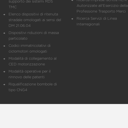
Ricerca Imprese iscritte REN 
supporto dei sistemi RDS
Autorizzate all'Esercizio della
TMC
Professione Trasporto Merci
Elenco dispositivi di ritenuta
Ricerca Servizi di Linea
stradale omologati ai sensi del
Interregionali
DM 21.06.04
Dispositivi riduzioni di massa
particolato
Codici immatricolativi di
ciclomotori omologati
Modalità di collegamento al
CED motorizzazione
Modalità operative per il
rinnovo delle patenti
Riqualificazione bombole di
tipo CNG4