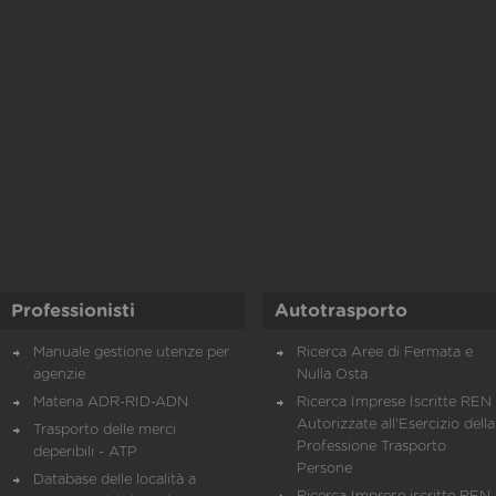
Professionisti
Autotrasporto
Manuale gestione utenze per
Ricerca Aree di Fermata e
agenzie
Nulla Osta
Materia ADR-RID-ADN
Ricerca Imprese Iscritte REN 
Autorizzate all'Esercizio della
Trasporto delle merci
Professione Trasporto
deperibili - ATP
Persone
Database delle località a