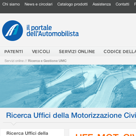
Chi siamo
News e circolari
Catalogo prodotti
Assistenza
Contatti
PATENTI
VEICOLI
SERVIZI ONLINE
CODICE DELL
Servizi online
//
Ricerca e Gestione UMC
Ricerca Uffici della Motorizzazione Civi
Ricerca Uffici della