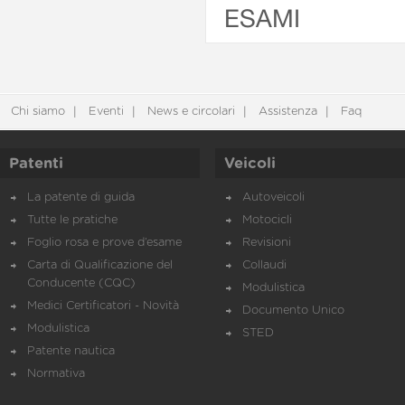
ESAMI
Chi siamo
Eventi
News e circolari
Assistenza
Faq
Patenti
Veicoli
La patente di guida
Autoveicoli
Tutte le pratiche
Motocicli
Foglio rosa e prove d’esame
Revisioni
Carta di Qualificazione del
Collaudi
Conducente (CQC)
Modulistica
Medici Certificatori - Novità
Documento Unico
Modulistica
STED
Patente nautica
Normativa