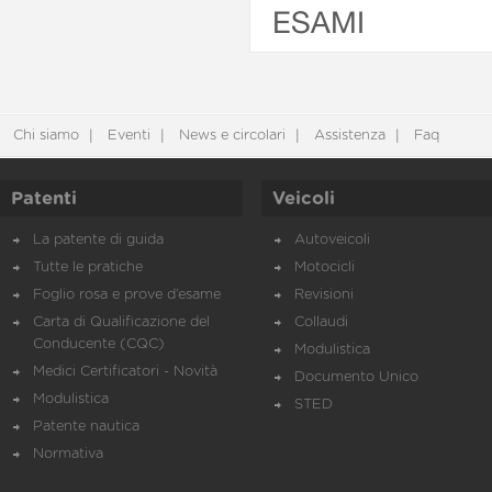
ESAMI
Chi siamo
Eventi
News e circolari
Assistenza
Faq
Patenti
Veicoli
La patente di guida
Autoveicoli
Tutte le pratiche
Motocicli
Foglio rosa e prove d’esame
Revisioni
Carta di Qualificazione del
Collaudi
Conducente (CQC)
Modulistica
Medici Certificatori - Novità
Documento Unico
Modulistica
STED
Patente nautica
Normativa