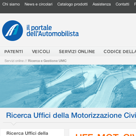
Chi siamo
News e circolari
Catalogo prodotti
Assistenza
Contatti
PATENTI
VEICOLI
SERVIZI ONLINE
CODICE DELL
Servizi online
//
Ricerca e Gestione UMC
Ricerca Uffici della Motorizzazione Civi
Ricerca Uffici della