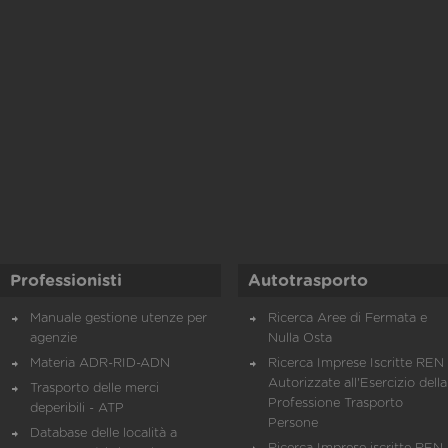
Professionisti
Autotrasporto
Manuale gestione utenze per
Ricerca Aree di Fermata e
agenzie
Nulla Osta
Materia ADR-RID-ADN
Ricerca Imprese Iscritte REN 
Autorizzate all'Esercizio della
Trasporto delle merci
Professione Trasporto
deperibili - ATP
Persone
Database delle località a