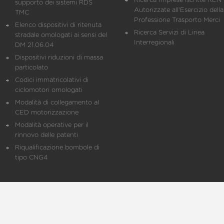
Ricerca Imprese iscritte REN 
supporto dei sistemi RDS
Autorizzate all'Esercizio della
TMC
Professione Trasporto Merci
Elenco dispositivi di ritenuta
Ricerca Servizi di Linea
stradale omologati ai sensi del
Interregionali
DM 21.06.04
Dispositivi riduzioni di massa
particolato
Codici immatricolativi di
ciclomotori omologati
Modalità di collegamento al
CED motorizzazione
Modalità operative per il
rinnovo delle patenti
Riqualificazione bombole di
tipo CNG4