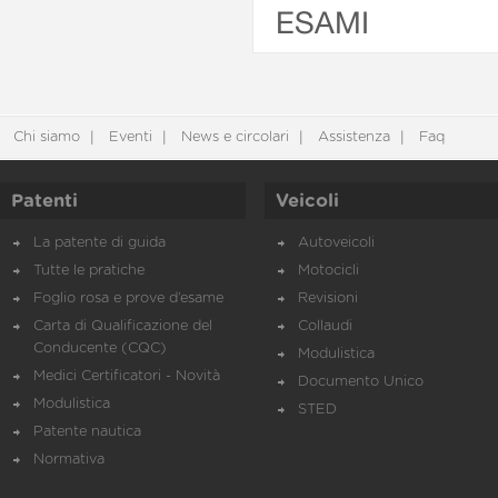
ESAMI
Chi siamo
Eventi
News e circolari
Assistenza
Faq
Patenti
Veicoli
La patente di guida
Autoveicoli
Tutte le pratiche
Motocicli
Foglio rosa e prove d’esame
Revisioni
Carta di Qualificazione del
Collaudi
Conducente (CQC)
Modulistica
Medici Certificatori - Novità
Documento Unico
Modulistica
STED
Patente nautica
Normativa