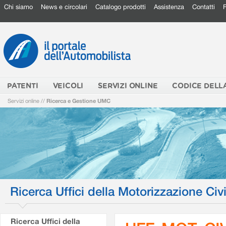
Chi siamo
News e circolari
Catalogo prodotti
Assistenza
Contatti
PATENTI
VEICOLI
SERVIZI ONLINE
CODICE DELL
Servizi online
//
Ricerca e Gestione UMC
Ricerca Uffici della Motorizzazione Civi
Ricerca Uffici della