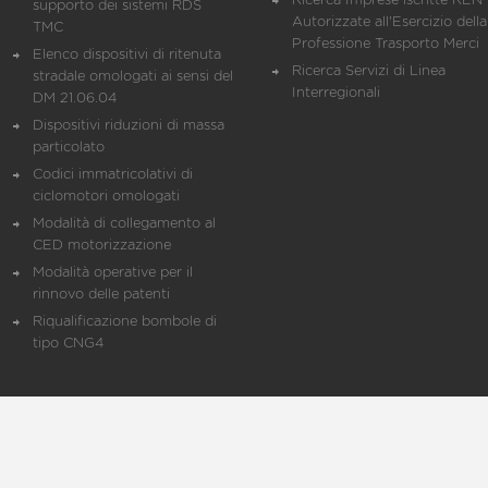
Ricerca Imprese iscritte REN 
supporto dei sistemi RDS
Autorizzate all'Esercizio della
TMC
Professione Trasporto Merci
Elenco dispositivi di ritenuta
Ricerca Servizi di Linea
stradale omologati ai sensi del
Interregionali
DM 21.06.04
Dispositivi riduzioni di massa
particolato
Codici immatricolativi di
ciclomotori omologati
Modalità di collegamento al
CED motorizzazione
Modalità operative per il
rinnovo delle patenti
Riqualificazione bombole di
tipo CNG4