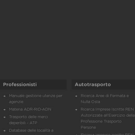
Professionisti
Autotrasporto
Manuale gestione utenze per
Ricerca Aree di Fermata e
agenzie
Nulla Osta
Materia ADR-RID-ADN
Ricerca Imprese Iscritte REN 
Autorizzate all'Esercizio della
Trasporto delle merci
Professione Trasporto
deperibili - ATP
Persone
Database delle località a