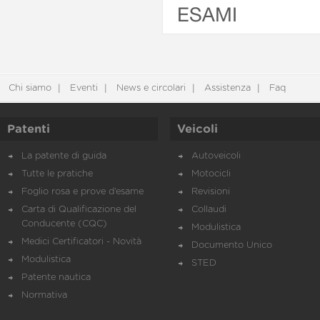
ESAMI
Chi siamo
Eventi
News e circolari
Assistenza
Faq
Patenti
Veicoli
La patente di guida
Autoveicoli
Tutte le pratiche
Motocicli
Foglio rosa e prove d’esame
Revisioni
Carta di Qualificazione del
Collaudi
Conducente (CQC)
Modulistica
Medici Certificatori - Novità
Documento Unico
Modulistica
STED
Patente nautica
Normativa