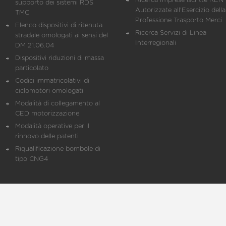
Ricerca Imprese iscritte REN 
supporto dei sistemi RDS
Autorizzate all'Esercizio della
TMC
Professione Trasporto Merci
Elenco dispositivi di ritenuta
Ricerca Servizi di Linea
stradale omologati ai sensi del
Interregionali
DM 21.06.04
Dispositivi riduzioni di massa
particolato
Codici immatricolativi di
ciclomotori omologati
Modalità di collegamento al
CED motorizzazione
Modalità operative per il
rinnovo delle patenti
Riqualificazione bombole di
tipo CNG4