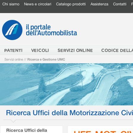
Chi siamo
News e circolari
Catalogo prodotti
Assistenza
Contatti
PATENTI
VEICOLI
SERVIZI ONLINE
CODICE DELL
Servizi online
//
Ricerca e Gestione UMC
Ricerca Uffici della Motorizzazione Civi
Ricerca Uffici della