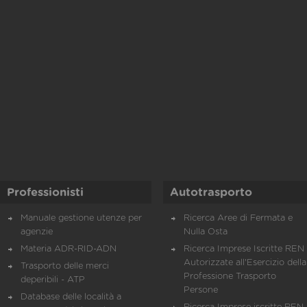
Professionisti
Autotrasporto
Manuale gestione utenze per
Ricerca Aree di Fermata e
agenzie
Nulla Osta
Materia ADR-RID-ADN
Ricerca Imprese Iscritte REN 
Autorizzate all'Esercizio della
Trasporto delle merci
Professione Trasporto
deperibili - ATP
Persone
Database delle località a