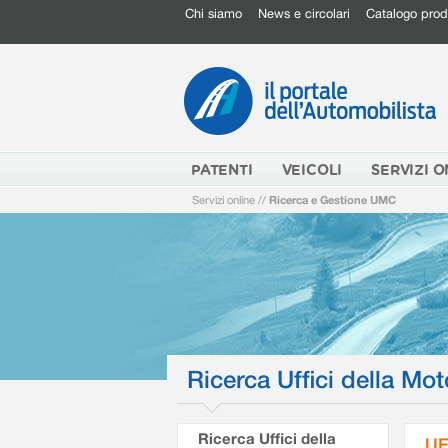
Chi siamo
News e circolari
Catalogo prod
PATENTI
VEICOLI
SERVIZI O
Servizi online
//
Ricerca e Gestione UMC
Ricerca Uffici della Mot
Ricerca Uffici della
UF