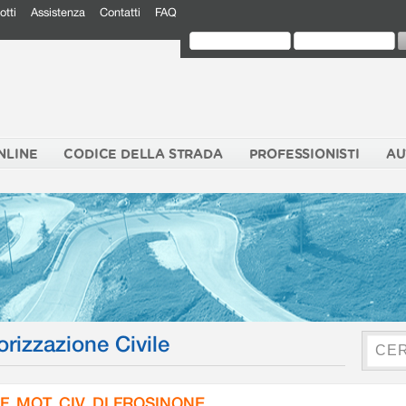
otti
Assistenza
Contatti
FAQ
NLINE
CODICE DELLA STRADA
PROFESSIONISTI
AU
orizzazione Civile
F. MOT. CIV. DI FROSINONE