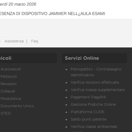
erdì 20 marzo 2026
ESENZA DI DISPOSITIVO JAMMER NELL¿AULA ESAMI
Assistenza
Faq
icoli
Servizi Online
Autoveicoli
Monopattini - Contrassegno
identificativo
Motocicli
Verifica revisioni effettuate
Revisioni
Verifica massa supplementare
Collaudi
Pagamenti PagoPA
Modulistica
Gestione Pratiche Online
Documento Unico
Piattaforma CUDE
STED
Saldo punti patente
Verifica classe ambientale