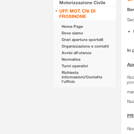
Motorizzazione Civile
Ben
UFF. MOT. CIV. DI
FROSINONE
Sed
Home Page
Dove siamo
Orari apertura sportelli
Organizzazione e contatti
In 
Avvisi all'utenza
Normative
Ape
Turni operativi
Richiesta
Nuo
informazioni/Contatta
l'ufficio
pro
mar
Nuo
PR
Nuo