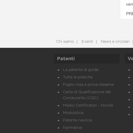
ven
PR
Chi siamo
Eventi
News e circolari
Patenti
Ve
La patente di guida
Tutte le pratiche
Foglio rosa e prove d’esame
Carta di Qualificazione del
Conducente (CQC)
Medici Certificatori - Novità
Modulistica
Patente nautica
Normativa