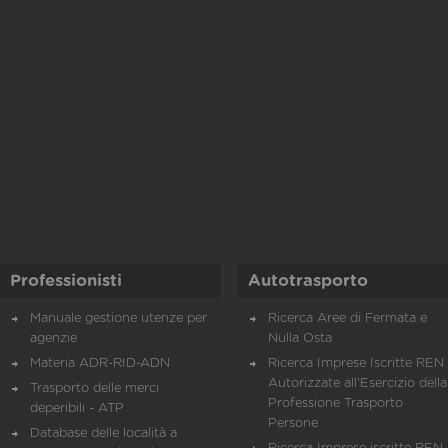
Professionisti
Autotrasporto
Manuale gestione utenze per
Ricerca Aree di Fermata e
agenzie
Nulla Osta
Materia ADR-RID-ADN
Ricerca Imprese Iscritte REN 
Autorizzate all'Esercizio della
Trasporto delle merci
Professione Trasporto
deperibili - ATP
Persone
Database delle località a