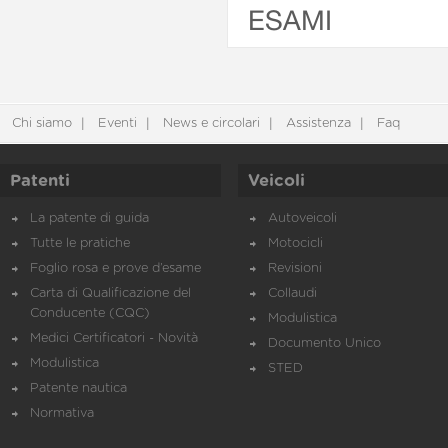
ESAMI
Chi siamo
Eventi
News e circolari
Assistenza
Faq
Patenti
Veicoli
La patente di guida
Autoveicoli
Tutte le pratiche
Motocicli
Foglio rosa e prove d’esame
Revisioni
Carta di Qualificazione del
Collaudi
Conducente (CQC)
Modulistica
Medici Certificatori - Novità
Documento Unico
Modulistica
STED
Patente nautica
Normativa