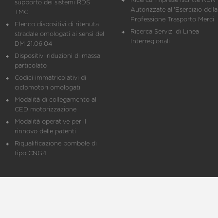
Ricerca Imprese iscritte REN 
supporto dei sistemi RDS
Autorizzate all'Esercizio della
TMC
Professione Trasporto Merci
Elenco dispositivi di ritenuta
Ricerca Servizi di Linea
stradale omologati ai sensi del
Interregionali
DM 21.06.04
Dispositivi riduzioni di massa
particolato
Codici immatricolativi di
ciclomotori omologati
Modalità di collegamento al
CED motorizzazione
Modalità operative per il
rinnovo delle patenti
Riqualificazione bombole di
tipo CNG4