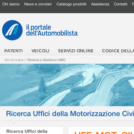
Chi siamo
News e circolari
Catalogo prodotti
Assistenza
Contatti
PATENTI
VEICOLI
SERVIZI ONLINE
CODICE DELL
Servizi online
//
Ricerca e Gestione UMC
Ricerca Uffici della Motorizzazione Civi
Ricerca Uffici della