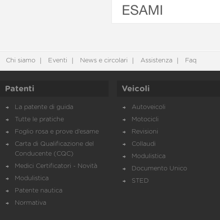
ESAMI
Chi siamo
Eventi
News e circolari
Assistenza
Faq
Patenti
Veicoli
La patente di guida
Autoveicoli
Tutte le pratiche
Motocicli
Foglio rosa e prove d’esame
Revisioni
Carta di Qualificazione del
Collaudi
Conducente (CQC)
Modulistica
Medici Certificatori - Novità
Documento Unico
Modulistica
STED
Patente nautica
Normativa