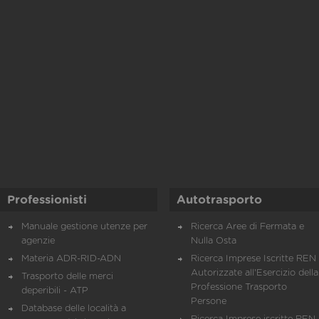
Professionisti
Autotrasporto
Manuale gestione utenze per
Ricerca Aree di Fermata e
agenzie
Nulla Osta
Materia ADR-RID-ADN
Ricerca Imprese Iscritte REN 
Autorizzate all'Esercizio della
Trasporto delle merci
Professione Trasporto
deperibili - ATP
Persone
Database delle località a