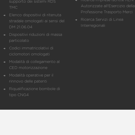
Ricerca Imprese iscritte REN 
supporto dei sistemi RDS
Autorizzate all'Esercizio della
TMC
Professione Trasporto Merci
Elenco dispositivi di ritenuta
Ricerca Servizi di Linea
stradale omologati ai sensi del
Interregionali
DM 21.06.04
Dispositivi riduzioni di massa
particolato
Codici immatricolativi di
ciclomotori omologati
Modalità di collegamento al
CED motorizzazione
Modalità operative per il
rinnovo delle patenti
Riqualificazione bombole di
tipo CNG4