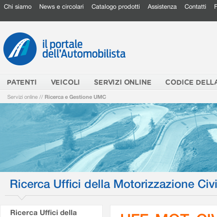
Chi siamo
News e circolari
Catalogo prodotti
Assistenza
Contatti
PATENTI
VEICOLI
SERVIZI ONLINE
CODICE DELL
Servizi online
//
Ricerca e Gestione UMC
Ricerca Uffici della Motorizzazione Civi
Ricerca Uffici della