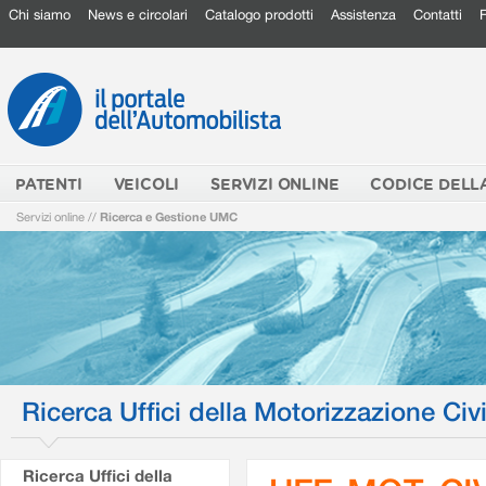
Chi siamo
News e circolari
Catalogo prodotti
Assistenza
Contatti
PATENTI
VEICOLI
SERVIZI ONLINE
CODICE DELL
Servizi online
//
Ricerca e Gestione UMC
Ricerca Uffici della Motorizzazione Civi
Ricerca Uffici della