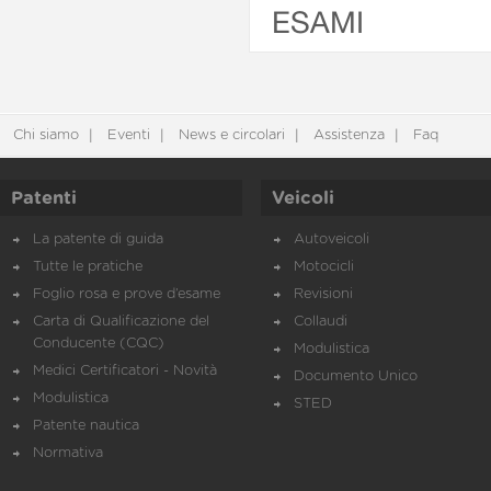
ESAMI
Chi siamo
Eventi
News e circolari
Assistenza
Faq
Patenti
Veicoli
La patente di guida
Autoveicoli
Tutte le pratiche
Motocicli
Foglio rosa e prove d’esame
Revisioni
Carta di Qualificazione del
Collaudi
Conducente (CQC)
Modulistica
Medici Certificatori - Novità
Documento Unico
Modulistica
STED
Patente nautica
Normativa