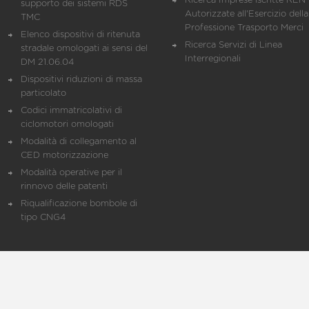
Ricerca Imprese iscritte REN 
supporto dei sistemi RDS
Autorizzate all'Esercizio della
TMC
Professione Trasporto Merci
Elenco dispositivi di ritenuta
Ricerca Servizi di Linea
stradale omologati ai sensi del
Interregionali
DM 21.06.04
Dispositivi riduzioni di massa
particolato
Codici immatricolativi di
ciclomotori omologati
Modalità di collegamento al
CED motorizzazione
Modalità operative per il
rinnovo delle patenti
Riqualificazione bombole di
tipo CNG4