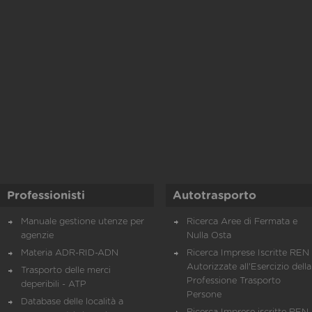
Professionisti
Autotrasporto
Manuale gestione utenze per
Ricerca Aree di Fermata e
agenzie
Nulla Osta
Materia ADR-RID-ADN
Ricerca Imprese Iscritte REN 
Autorizzate all'Esercizio della
Trasporto delle merci
Professione Trasporto
deperibili - ATP
Persone
Database delle località a