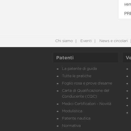
ven
PR
Chi siamo
Eventi
News e circolari
Patenti
Ve
La patente di guida
Tutte le pratiche
Foglio rosa e prove d’esame
Carta di Qualificazione del
Conducente (CQC)
Medici Certificatori - Novità
Modulistica
Patente nautica
Normativa