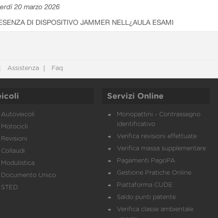
erdì 20 marzo 2026
ESENZA DI DISPOSITIVO JAMMER NELL¿AULA ESAMI
Assistenza
Faq
icoli
Servizi Online
Autoveicoli
Monopattini - Contrassegno
identificativo
Motocicli
Verifica revisioni effettuate
Revisioni
Verifica massa supplementare
Collaudi
Pagamenti PagoPA
Modulistica
Gestione Pratiche Online
Documento Unico
Piattaforma CUDE
STED
Saldo punti patente
Verifica classe ambientale