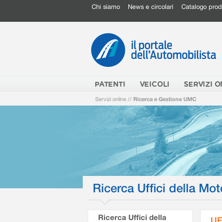
Chi siamo
News e circolari
Catalogo prod
PATENTI
VEICOLI
SERVIZI O
Servizi online
//
Ricerca e Gestione UMC
Ricerca Uffici della Mot
Ricerca Uffici della
UF