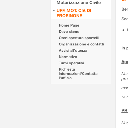
Motorizzazione Civile
Ben
UFF. MOT. CIV. DI
FROSINONE
Sed
Home Page
Dove siamo
Orari apertura sportelli
Organizzazione e contatti
In 
Avvisi all'utenza
Normative
Ape
Turni operativi
Richiesta
Nuo
informazioni/Contatta
l'ufficio
pro
mar
Nuo
PR
Nuo