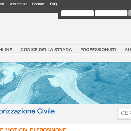
otti
Assistenza
Contatti
FAQ
NLINE
CODICE DELLA STRADA
PROFESSIONISTI
AU
orizzazione Civile
F. MOT. CIV. DI FROSINONE