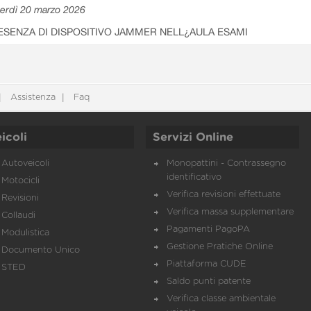
erdì 20 marzo 2026
ESENZA DI DISPOSITIVO JAMMER NELL¿AULA ESAMI
Assistenza
Faq
icoli
Servizi Online
Autoveicoli
Monopattini - Contrassegno
identificativo
Motocicli
Verifica revisioni effettuate
Revisioni
Verifica massa supplementare
Collaudi
Pagamenti PagoPA
Modulistica
Gestione Pratiche Online
Documento Unico
Piattaforma CUDE
STED
Saldo punti patente
Verifica classe ambientale