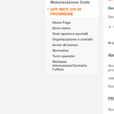
Motorizzazione Civile
Ben
UFF. MOT. CIV. DI
FROSINONE
Sed
Home Page
Dove siamo
Orari apertura sportelli
Organizzazione e contatti
In 
Avvisi all'utenza
Normative
Ape
Turni operativi
Richiesta
Nuo
informazioni/Contatta
l'ufficio
pro
mar
Nuo
PR
Nuo