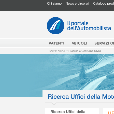
Chi siamo
News e circolari
Catalogo prod
PATENTI
VEICOLI
SERVIZI O
Servizi online
//
Ricerca e Gestione UMC
Ricerca Uffici della Mot
Ricerca Uffici della
UF