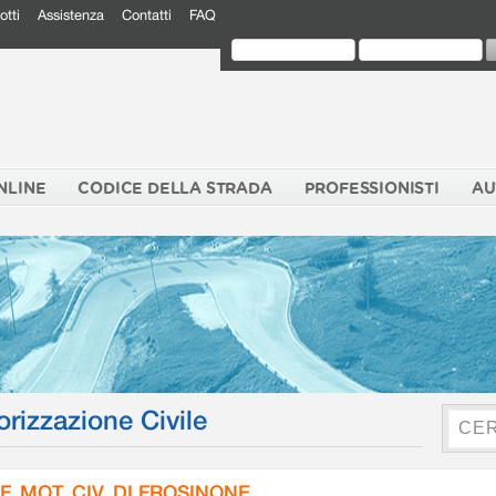
otti
Assistenza
Contatti
FAQ
NLINE
CODICE DELLA STRADA
PROFESSIONISTI
AU
orizzazione Civile
F. MOT. CIV. DI FROSINONE