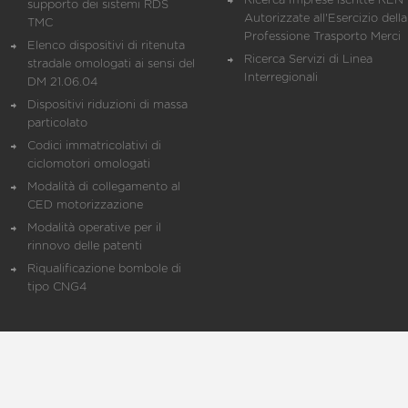
Ricerca Imprese iscritte REN 
supporto dei sistemi RDS
Autorizzate all'Esercizio della
TMC
Professione Trasporto Merci
Elenco dispositivi di ritenuta
Ricerca Servizi di Linea
stradale omologati ai sensi del
Interregionali
DM 21.06.04
Dispositivi riduzioni di massa
particolato
Codici immatricolativi di
ciclomotori omologati
Modalità di collegamento al
CED motorizzazione
Modalità operative per il
rinnovo delle patenti
Riqualificazione bombole di
tipo CNG4