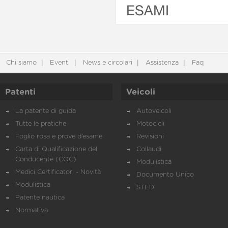
ESAMI
Chi siamo
Eventi
News e circolari
Assistenza
Faq
Patenti
Veicoli
La patente di guida
Autoveicoli
Tutte le pratiche
Motocicli
Foglio rosa e prove d’esame
Revisioni
Carta di Qualificazione del
Collaudi
Conducente (CQC)
Modulistica
Medici Certificatori - Novità
Documento Unico
Modulistica
STED
Patente nautica
Normativa