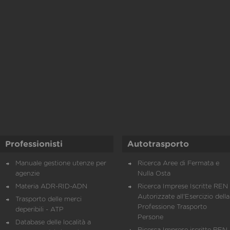
Professionisti
Autotrasporto
Manuale gestione utenze per
Ricerca Aree di Fermata e
agenzie
Nulla Osta
Materia ADR-RID-ADN
Ricerca Imprese Iscritte REN 
Autorizzate all'Esercizio della
Trasporto delle merci
Professione Trasporto
deperibili - ATP
Persone
Database delle località a