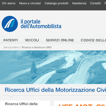
Chi siamo
News e circolari
Catalogo prodotti
Assistenza
Contatti
PATENTI
VEICOLI
SERVIZI ONLINE
CODICE DELL
Servizi online
//
Ricerca e Gestione UMC
Ricerca Uffici della Motorizzazione Civi
Ricerca Uffici della