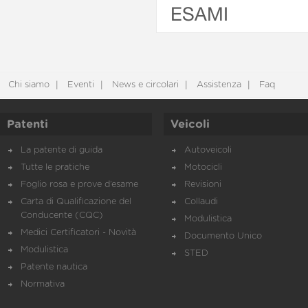
ESAMI
Chi siamo
Eventi
News e circolari
Assistenza
Faq
Patenti
Veicoli
La patente di guida
Autoveicoli
Tutte le pratiche
Motocicli
Foglio rosa e prove d’esame
Revisioni
Carta di Qualificazione del
Collaudi
Conducente (CQC)
Modulistica
Medici Certificatori - Novità
Documento Unico
Modulistica
STED
Patente nautica
Normativa