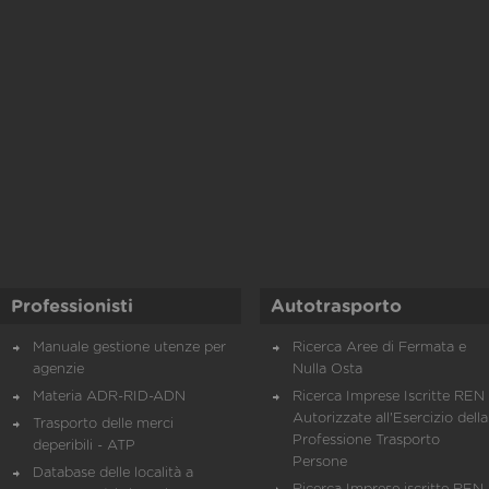
Professionisti
Autotrasporto
Manuale gestione utenze per
Ricerca Aree di Fermata e
agenzie
Nulla Osta
Materia ADR-RID-ADN
Ricerca Imprese Iscritte REN 
Autorizzate all'Esercizio della
Trasporto delle merci
Professione Trasporto
deperibili - ATP
Persone
Database delle località a