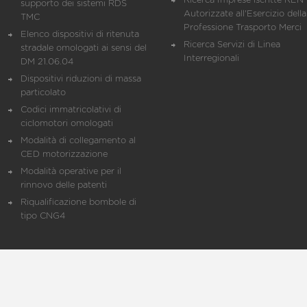
Ricerca Imprese iscritte REN 
supporto dei sistemi RDS
Autorizzate all'Esercizio della
TMC
Professione Trasporto Merci
Elenco dispositivi di ritenuta
Ricerca Servizi di Linea
stradale omologati ai sensi del
Interregionali
DM 21.06.04
Dispositivi riduzioni di massa
particolato
Codici immatricolativi di
ciclomotori omologati
Modalità di collegamento al
CED motorizzazione
Modalità operative per il
rinnovo delle patenti
Riqualificazione bombole di
tipo CNG4