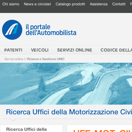
Chi siamo
News e circolari
Catalogo prodotti
Assistenza
Contatti
PATENTI
VEICOLI
SERVIZI ONLINE
CODICE DELL
Servizi online
//
Ricerca e Gestione UMC
Ricerca Uffici della Motorizzazione Civi
Ricerca Uffici della